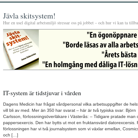
Jävla skitsystem!
Hur en usel digital arbetsmiljö stressar oss på jobbet – och hur vi kan ta tillb
IT-system är tidstjuvar i vården
Dagens Medicin har frågat vårdpersonal vilka arbetsuppgifter de hels
vill bli av med. Mer än 350 har svarat – här är två typiska svar: Björn
Carlsson, förlossnings­överläkare i Västerås: – Tidigare pratade man
pappersexercis. Den har bytts ut mot en fruktansvärd datorexcersis.
förlossningen har vi två journalsystem som vi växlar emellan, Cosmic
och […]