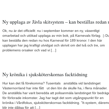
Ny upplaga av Jävla skitsystem – kan beställas redan 
Ok, nu är det officiellt: nu i september kommer en ny, väsentligt
omarbetad och utökad upplaga av min bok, på Karnevals förlag. :) D
kan beställa den redan nu hos Karneval för 189 kronor. I den här
upplagan har jag kraftigt utvidgat och skrivit om del två och tre, om
problemens orsaker och vad vi […]
Ny krönika i sjuksköterskornas facktidning
Hur kan det få förekomma? Tusentals anställda vid landstinget
Västernorrland har inte fått ut den lön de skulle ha, i flera månader
De anställda har varit beredda att polisanmäla landstinget för bedräge
för förlorade inkomster. Jag har tagit det som utgångspunkt för en
krönika i Vårdfokus, sjuksköterskornas facktidning. ”It-system, därem
blir inte dåliga för att […]