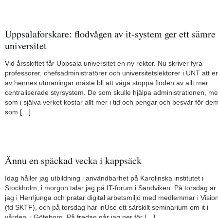
Uppsalaforskare: flodvågen av it-system ger ett sämre
universitet
Vid årsskiftet får Uppsala universitet en ny rektor. Nu skriver fyra
professorer, chefsadministratörer och universitetslektorer i UNT att e
av hennes utmaningar måste bli att våga stoppa floden av allt mer
centraliserade styrsystem. De som skulle hjälpa administrationen, m
som i själva verket kostar allt mer i tid och pengar och besvär för de
som […]
Ännu en späckad vecka i kappsäck
Idag håller jag utbildning i användbarhet på Karolinska institutet i
Stockholm, i morgon talar jag på IT-forum i Sandviken. På torsdag är
jag i Herrljunga och pratar digital arbetsmiljö med medlemmar i Visio
(fd SKTF), och på torsdag har inUse ett särskilt seminarium om it i
vården, i Göteborg. På fredag går jag ner för […]