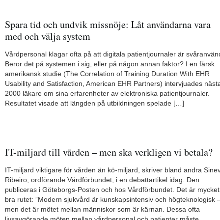
Spara tid och undvik missnöje: Låt användarna vara
med och välja system
Vårdpersonal klagar ofta på att digitala patientjournaler är svåranvän
Beror det på systemen i sig, eller på någon annan faktor? I en färsk
amerikansk studie (The Correlation of Training Duration With EHR
Usability and Satisfaction, American EHR Partners) intervjuades näst
2000 läkare om sina erfarenheter av elektroniska patientjournaler.
Resultatet visade att längden på utbildningen spelade […]
IT-miljard till vården – men ska verkligen vi betala?
IT-miljard viktigare för vården än kö-miljard, skriver bland andra Sine
Ribeiro, ordförande Vårdförbundet, i en debattartikel idag. Den
publiceras i Göteborgs-Posten och hos Vårdförbundet. Det är mycket
bra rutet: ”Modern sjukvård är kunskapsintensiv och högteknologisk 
men det är mötet mellan människor som är kärnan. Dessa ofta
livsavgörande möten mellan vårdpersonal och patienter måste