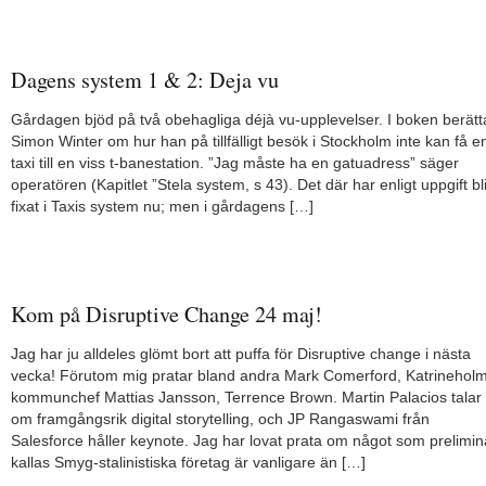
Dagens system 1 & 2: Deja vu
Gårdagen bjöd på två obehagliga déjà vu-upplevelser. I boken berätt
Simon Winter om hur han på tillfälligt besök i Stockholm inte kan få e
taxi till en viss t-banestation. ”Jag måste ha en gatuadress” säger
operatören (Kapitlet ”Stela system, s 43). Det där har enligt uppgift bli
fixat i Taxis system nu; men i gårdagens […]
Kom på Disruptive Change 24 maj!
Jag har ju alldeles glömt bort att puffa för Disruptive change i nästa
vecka! Förutom mig pratar bland andra Mark Comerford, Katrinehol
kommunchef Mattias Jansson, Terrence Brown. Martin Palacios talar
om framgångsrik digital storytelling, och JP Rangaswami från
Salesforce håller keynote. Jag har lovat prata om något som prelimin
kallas Smyg-stalinistiska företag är vanligare än […]