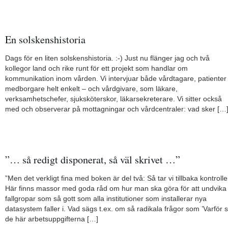
En solskenshistoria
Dags för en liten solskenshistoria. :-) Just nu flänger jag och två
kollegor land och rike runt för ett projekt som handlar om
kommunikation inom vården. Vi intervjuar både vårdtagare, patienter
medborgare helt enkelt – och vårdgivare, som läkare,
verksamhetschefer, sjuksköterskor, läkarsekreterare. Vi sitter också
med och observerar på mottagningar och vårdcentraler: vad sker […
”… så redigt disponerat, så väl skrivet …”
”Men det verkligt fina med boken är del två: Så tar vi tillbaka kontrolle
Här finns massor med goda råd om hur man ska göra för att undvika
fallgropar som så gott som alla institutioner som installerar nya
datasystem faller i. Vad sägs t.ex. om så radikala frågor som ’Varför 
de här arbetsuppgifterna […]