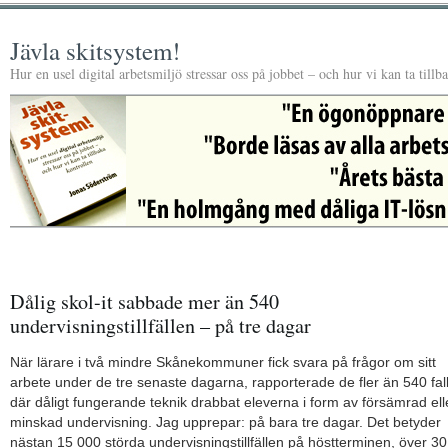
Jävla skitsystem!
Hur en usel digital arbetsmiljö stressar oss på jobbet – och hur vi kan ta tillb
Dålig skol-it sabbade mer än 540
undervisningstillfällen – på tre dagar
När lärare i två mindre Skånekommuner fick svara på frågor om sitt
arbete under de tre senaste dagarna, rapporterade de fler än 540 fall
där dåligt fungerande teknik drabbat eleverna i form av försämrad ell
minskad undervisning. Jag upprepar: på bara tre dagar. Det betyder
nästan 15 000 störda undervisningstillfällen på höstterminen, över 30