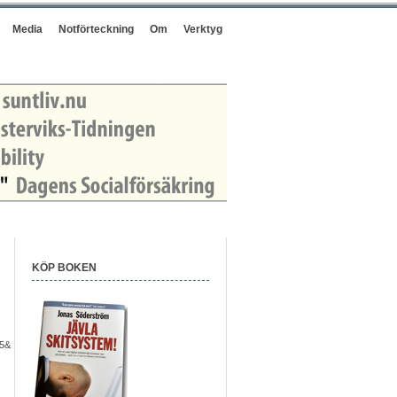
Media
Notförteckning
Om
Verktyg
KÖP BOKEN
f5&