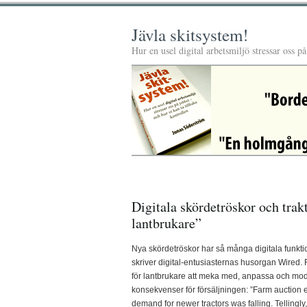
Jävla skitsystem!
Hur en usel digital arbetsmiljö stressar oss p
Digitala skördetröskor och tra
lantbrukare”
Nya skördetröskor har så många digitala funktio
skriver digital-entusiasternas husorgan Wired. Fr
för lantbrukare att meka med, anpassa och modif
konsekvenser för försäljningen: ”Farm auction 
demand for newer tractors was falling. Tellingly,