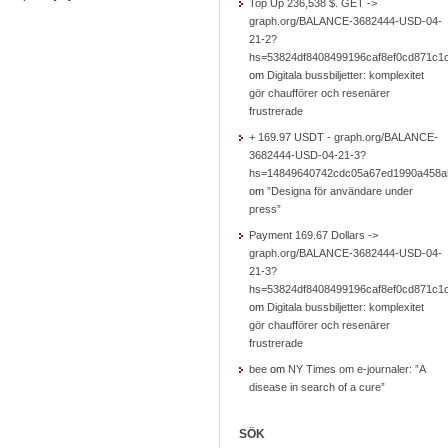
Top Up 236,538 $. GET ->
graph.org/BALANCE-3682444-USD-04-
21-2?
hs=53824df8408499196caf8ef0cd871c1
om
Digitala bussbiljetter: komplexitet
gör chaufförer och resenärer
frustrerade
+ 169.97 USDT - graph.org/BALANCE-
3682444-USD-04-21-3?
hs=14849640742cdc05a67ed1990a458a
om
”Designa för användare under
press”
Payment 169.67 Dollars ->
graph.org/BALANCE-3682444-USD-04-
21-3?
hs=53824df8408499196caf8ef0cd871c1
om
Digitala bussbiljetter: komplexitet
gör chaufförer och resenärer
frustrerade
bee
om
NY Times om e-journaler: ”A
disease in search of a cure”
SÖK