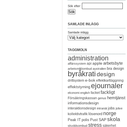
Sök efter:
SAMLADE INLÄGG
Samlade inlägg
TAGGMOLN
administration
arbetsbyte
apple
api
affärssystem
bra design
arbetsmiljöombud
australien
byråkrati
design
e-bok
drittsystem
effektkartläggning
ejournaler
effektstyrning
fackligt
facket
ekonomi
english
hemtjänst
Försäkringskassan
genus
informationsdesign
jobs
interaktionsdesign
intranät
jslive
norge
lösenord
kollektivtrafik
skola
SAP
Peak IT
polis
Pust
stress
säkerhet
skyddsombud