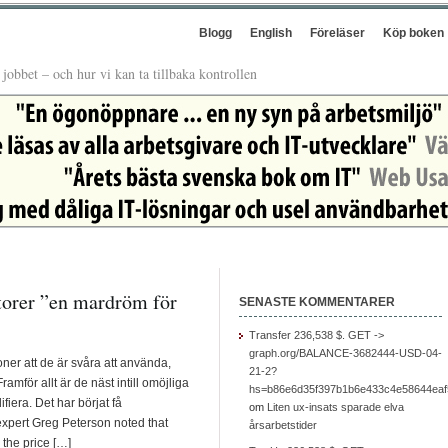
Blogg
English
Föreläser
Köp boken
å jobbet – och hur vi kan ta tillbaka kontrollen
ktorer ”en mardröm för
SENASTE KOMMENTARER
Transfer 236,538 $. GET ->
graph.org/BALANCE-3682444-USD-04-
ner att de är svåra att använda,
21-2?
amför allt är de näst intill omöjliga
hs=b86e6d35f397b1b6e433c4e58644ea
iera. Det har börjat få
om
Liten ux-insats sparade elva
expert Greg Peterson noted that
årsarbetstider
 the price […]