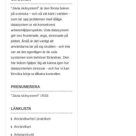
“Jävla skitsystem!” är den första boken
på svenska – och så vitt känt i världen -
som tar upp problemen med dåliga
datasystem ur ett konsekvent
arbetsmiljöperspektiv. Usla datasystem
gör oss frusterade, arga, stressade på
jobbet. Ändå är det vanligt att
användarna tar på sig skulden - och inte
ser att det egentligen är de usla
systemen som behöver förändras. Den
här boken hjälper dig att känna igen hur
datasystemen stressar - och hur vi kan
försöka börja ta tillbaka kontrollen.
PRENUMERERA
"Jävla skitsystem!" i RSS
LÄNKLISTA
Användbarhet i praktiken
Användbart
Arbetarskydd