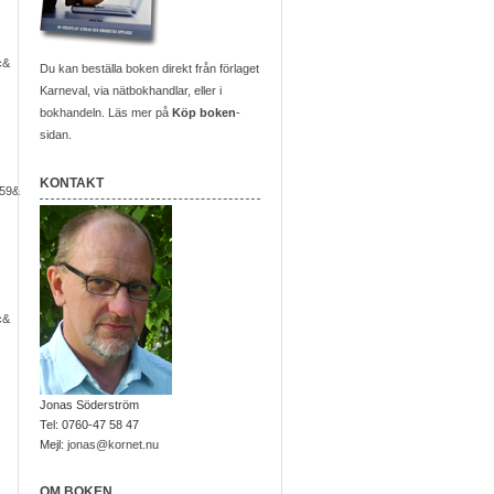
c&
Du kan beställa boken direkt från förlaget
Karneval, via nätbokhandlar, eller i
bokhandeln. Läs mer på
Köp boken
-
sidan.
KONTAKT
59&
c&
Jonas Söderström
Tel: 0760-47 58 47
Mejl:
jonas@kornet.nu
OM BOKEN