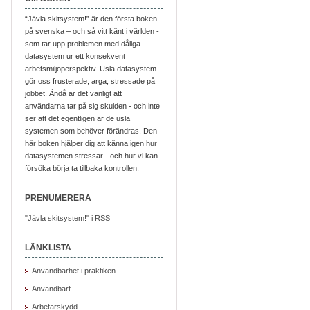
“Jävla skitsystem!” är den första boken
på svenska – och så vitt känt i världen -
som tar upp problemen med dåliga
datasystem ur ett konsekvent
arbetsmiljöperspektiv. Usla datasystem
gör oss frusterade, arga, stressade på
jobbet. Ändå är det vanligt att
användarna tar på sig skulden - och inte
ser att det egentligen är de usla
systemen som behöver förändras. Den
här boken hjälper dig att känna igen hur
datasystemen stressar - och hur vi kan
försöka börja ta tillbaka kontrollen.
PRENUMERERA
"Jävla skitsystem!" i RSS
LÄNKLISTA
Användbarhet i praktiken
Användbart
Arbetarskydd