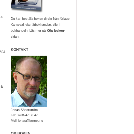
c&
Du kan beställa boken direkt från förlaget
Karneval, via nätbokhandlar, eller i
bokhandeln. Läs mer på
Köp boken
-
sidan.
KONTAKT
59&
c&
Jonas Söderström
Tel: 0760-47 58 47
Mejl:
jonas@kornet.nu
OM BOKEN