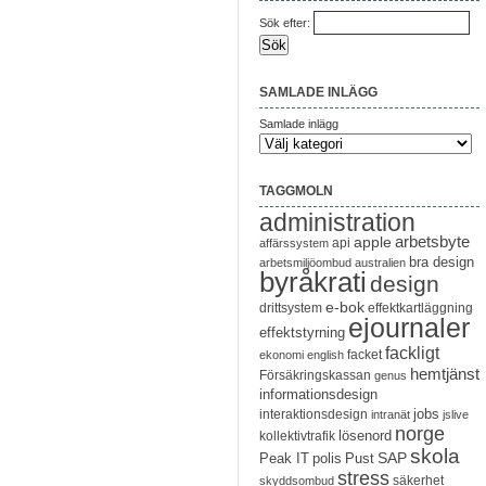
Sök efter:
SAMLADE INLÄGG
Samlade inlägg
TAGGMOLN
administration
arbetsbyte
apple
api
affärssystem
bra design
arbetsmiljöombud
australien
byråkrati
design
e-bok
drittsystem
effektkartläggning
ejournaler
effektstyrning
fackligt
facket
ekonomi
english
hemtjänst
Försäkringskassan
genus
informationsdesign
jobs
interaktionsdesign
intranät
jslive
norge
lösenord
kollektivtrafik
skola
SAP
Peak IT
polis
Pust
stress
säkerhet
skyddsombud