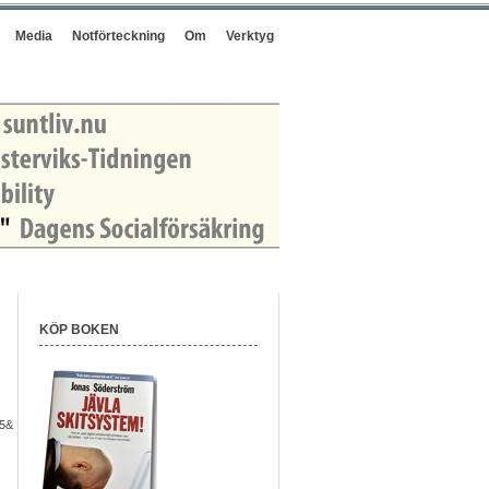
Media
Notförteckning
Om
Verktyg
KÖP BOKEN
f5&