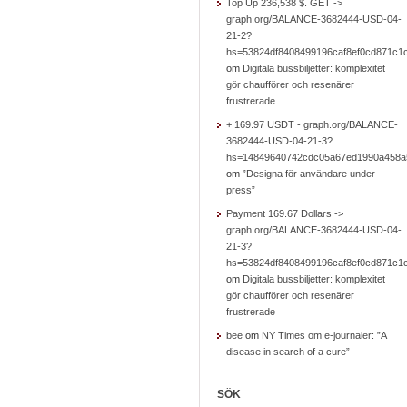
Top Up 236,538 $. GET ->
graph.org/BALANCE-3682444-USD-04-
21-2?
hs=53824df8408499196caf8ef0cd871c1
om
Digitala bussbiljetter: komplexitet
gör chaufförer och resenärer
frustrerade
+ 169.97 USDT - graph.org/BALANCE-
3682444-USD-04-21-3?
hs=14849640742cdc05a67ed1990a458a
om
”Designa för användare under
press”
Payment 169.67 Dollars ->
graph.org/BALANCE-3682444-USD-04-
21-3?
hs=53824df8408499196caf8ef0cd871c1
om
Digitala bussbiljetter: komplexitet
gör chaufförer och resenärer
frustrerade
bee
om
NY Times om e-journaler: ”A
disease in search of a cure”
SÖK