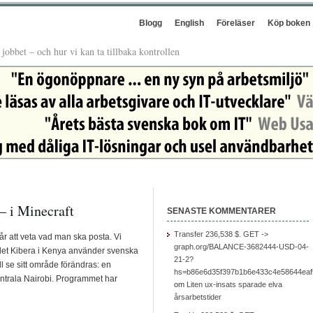
Blogg
English
Föreläser
Köp boken
å jobbet – och hur vi kan ta tillbaka kontrollen
– i Minecraft
SENASTE KOMMENTARER
Transfer 236,538 $. GET ->
år att veta vad man ska posta. Vi
graph.org/BALANCE-3682444-USD-04-
ådet Kibera i Kenya använder svenska
21-2?
ill se sitt område förändras: en
hs=b86e6d35f397b1b6e433c4e58644ea
entrala Nairobi. Programmet har
om
Liten ux-insats sparade elva
årsarbetstider