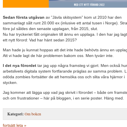
Sedan första utgåvan
av ”Jävla skitsystem” kom ut 2010 har den
sammanlagt sålt runt 20.000 ex (inlusive ett antal tusen i Norge). Str
före jul såldes den senaste upplagan, från 2015, slut.
Nu har tryckeriet fått originalen till ännu en upplaga. I den har jag lagt t
ett nytt förord: Vad har hänt sedan 2015?
Man hade ju kunnat hoppas att det inte hade behövts ännu en uppla
Att vi hade lagt de här problemen bakom oss. Men tyvärr inte.
I det nya förordet
tar jag upp några framsteg vi gjort. Men också hu
arbetslivets digitala system fortfarande präglas av samma problem. L
odöda zombies fortsätter de att hemsöka oss och slita våra hjärnor i
stycken.
Jag kommer att lägga upp vad jag skrivit i förordet – både om framst
och om frustrationer – här på bloggen, i en serie poster. Häng med.
Kategori:
Om boken
fortsätt leta »