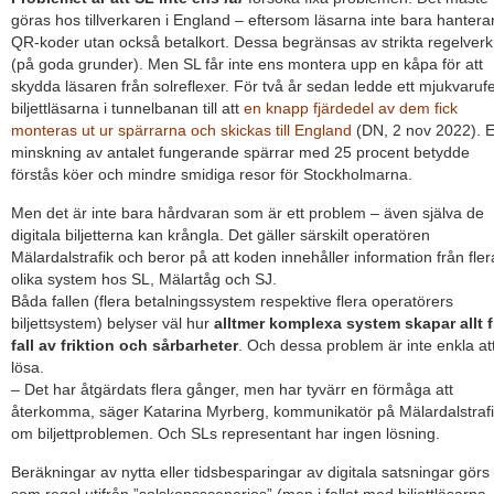
göras hos tillverkaren i England – eftersom läsarna inte bara hantera
QR-koder utan också betalkort. Dessa begränsas av strikta regelverk
(på goda grunder). Men SL får inte ens montera upp en kåpa för att
skydda läsaren från solreflexer. För två år sedan ledde ett mjukvarufel
biljettläsarna i tunnelbanan till att
en knapp fjärdedel av dem fick
monteras ut ur spärrarna och skickas till England
(DN, 2 nov 2022). 
minskning av antalet fungerande spärrar med 25 procent betydde
förstås köer och mindre smidiga resor för Stockholmarna.
Men det är inte bara hårdvaran som är ett problem – även själva de
digitala biljetterna kan krångla. Det gäller särskilt operatören
Mälardalstrafik och beror på att koden innehåller information från fler
olika system hos SL, Mälartåg och SJ.
Båda fallen (flera betalningssystem respektive flera operatörers
biljettsystem) belyser väl hur
alltmer komplexa system skapar allt f
fall av friktion och sårbarheter
. Och dessa problem är inte enkla at
lösa.
– Det har åtgärdats flera gånger, men har tyvärr en förmåga att
återkomma, säger Katarina Myrberg, kommunikatör på Mälardalstrafi
om biljettproblemen. Och SLs representant har ingen lösning.
Beräkningar av nytta eller tidsbesparingar av digitala satsningar görs