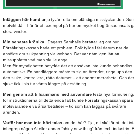
Inläggen här handlar
ju tyvärr ofta om eländiga misslyckanden. So
motvikt då – här är ett exempel på hur en mycket begränsad insats g
stora vinster.
Min senaste krönika
i Dagens Samhälle berättar jag om hur
Försäkringskassan hade ett problem. Folk fyllde i fel datum när de
ansökte om sjukpenning via webben. Det var nämligen lätt att
missuppfatta vad man skulle ange.
Men för myndigheten betydde det att ansökan inte kunde behandlas
automatiskt. En handläggare måste ta sig an ärendet, ringa upp den
den sjuke, kontrollera, rätta datumet – ett enormt merarbete. Och de
sjuke fick i sin tur vänta längre på ersättning.
Men genom att tillsammans med användare
testa nya formulering
för instruktionerna till detta enda fält kunde Försäkringskassan spara
motsvarande elva årsarbetstider – tid som kan läggas på svårare
ärenden.
Varför har man inte hört talas
om det här? Tja, ett skäl är att det int
inbegrep någon AI eller annan ”shiny new thing” från tech-industrin. 