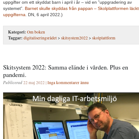
uppgifter om ett skyddat barn i april i år – vid en ”uppgradering av
systemet”.
Barnet skulle skyddas från pappan – Skolplattformen läck
uppgifterna
. DN, 6 april 2022.)
Kategori:
Om boken
Taggar:
digitaliseringsrådet
>
skitsystem2022
>
skolplattform
Skitsystem 2022: Samma elände i vården. Plus en
pandemi.
Publicerad
22 maj 2022 |
Inga kommentarer ännu