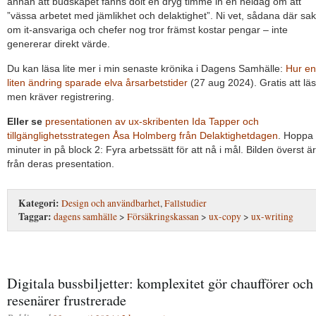
annan att budskapet fanns dolt en dryg timme in en heldag om att
”vässa arbetet med jämlikhet och delaktighet”. Ni vet, sådana där sa
om it-ansvariga och chefer nog tror främst kostar pengar – inte
genererar direkt värde.
Du kan läsa lite mer i min senaste krönika i Dagens Samhälle:
Hur en
liten ändring sparade elva årsarbetstider
(27 aug 2024). Gratis att lä
men kräver registrering.
Eller se
presentationen av ux-skribenten Ida Tapper och
tillgänglighetsstrategen Åsa Holmberg från Delaktighetdagen
. Hoppa
minuter in på block 2: Fyra arbetssätt för att nå i mål. Bilden överst är
från deras presentation.
Kategori:
Design och användbarhet
,
Fallstudier
Taggar:
dagens samhälle
>
Försäkringskassan
>
ux-copy
>
ux-writing
Digitala bussbiljetter: komplexitet gör chaufförer och
resenärer frustrerade