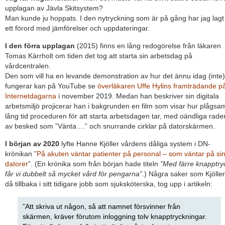
upplagan av Jävla Skitsystem?
Man kunde ju hoppats. I den nytryckning som är på gång har jag lagt t
ett förord med jämförelser och uppdateringar.
I den förra upplagan
(2015) finns en lång redogörelse från läkaren
Tomas Kärrholt om tiden det tog att starta sin arbetsdag på
vårdcentralen.
Den som vill ha en levande demonstration av hur det ännu idag (inte)
fungerar kan på YouTube se
överläkaren Uffe Hylins framträdande p
Internetdagarna
i november 2019. Medan han beskriver sin digitala
arbetsmiljö projicerar han i bakgrunden en film som visar hur plågsa
lång tid proceduren för att starta arbetsdagen tar, med oändliga rade
av besked som ”Vänta …” och snurrande cirklar på datorskärmen.
I början av 2020
lyfte Hanne Kjöller vårdens dåliga system i DN-
krönikan ”
På akuten väntar patienter på personal – som väntar på si
datorer
”. (En krönika som från början hade titeln
”Med färre knapptry
får vi dubbelt så mycket vård för pengarna”
.) Några saker som Kjöller
då tillbaka i sitt tidigare jobb som sjuksköterska, tog upp i artikeln:
”Att skriva ut någon, så att namnet försvinner från
skärmen, kräver förutom inloggning tolv knapptryckningar.