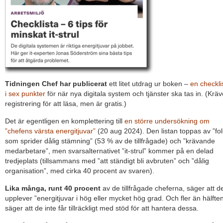
Tidningen Chef har publicerat
ett litet utdrag ur boken –
en checkli
i sex punkter
för när nya digitala system och tjänster ska tas in. (Kräv
registrering för att läsa, men är gratis.)
Det är egentligen en komplettering till
en större undersökning om
”chefens värsta energitjuvar”
(20 aug 2024). Den listan toppas av ”fol
som sprider dålig stämning” (53 % av de tillfrågade) och ”krävande
medarbetare”, men svarsalternativet ”it-strul” kommer på en delad
tredjeplats (tillsammans med ”att ständigt bli avbruten” och ”dålig
organisation”, med cirka 40 procent av svaren).
Lika många, runt 40 procent
av de tillfrågade cheferna, säger att d
upplever ”energitjuvar i hög eller mycket hög grad. Och fler än hälfte
säger att de inte får tillräckligt med stöd för att hantera dessa.