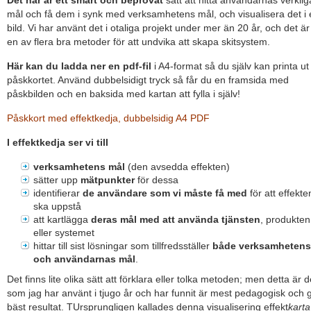
Det här är ett smart och beprövat
sätt att hitta användarnas verklig
mål och få dem i synk med verksamhetens mål, och visualisera det i 
bild. Vi har använt det i otaliga projekt under mer än 20 år, och det är
en av flera bra metoder för att undvika att skapa skitsystem.
Här kan du ladda ner en pdf-fil
i A4-format så du själv kan printa ut
påskkortet. Använd dubbelsidigt tryck så får du en framsida med
påskbilden och en baksida med kartan att fylla i själv!
Påskkort med effektkedja, dubbelsidig A4 PDF
I effektkedja ser vi till
verksamhetens mål
(den avsedda effekten)
sätter upp
mätpunkter
för dessa
identifierar
de användare som vi måste få med
för att effekte
ska uppstå
att kartlägga
deras mål med att använda tjänsten
, produkten
eller systemet
hittar till sist lösningar som tillfredsställer
både verksamhetens
och användarnas mål
.
Det finns lite olika sätt att förklara eller tolka metoden; men detta är 
som jag har använt i tjugo år och har funnit är mest pedagogisk och 
bäst resultat. TUrsprungligen kallades denna visualisering effekt
karta