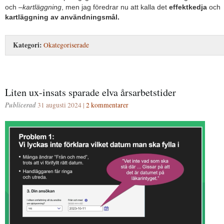
och –
kartläggning
, men jag föredrar nu att kalla det
effektkedja
och
kartläggning av användningsmål.
Kategori:
Okategoriserade
Liten ux-insats sparade elva årsarbetstider
Publicerad
31 augusti 2024 |
2 kommentarer