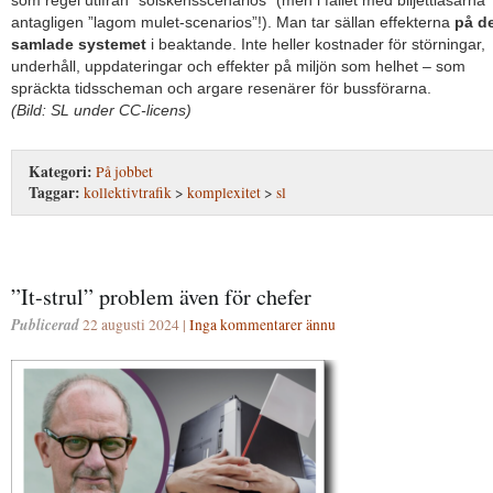
som regel utifrån ”solskensscenarios” (men i fallet med biljettläsarna
antagligen ”lagom mulet-scenarios”!). Man tar sällan effekterna
på d
samlade systemet
i beaktande. Inte heller kostnader för störningar,
underhåll, uppdateringar och effekter på miljön som helhet – som
spräckta tidsscheman och argare resenärer för bussförarna.
(Bild: SL under CC-licens)
Kategori:
På jobbet
Taggar:
kollektivtrafik
>
komplexitet
>
sl
”It-strul” problem även för chefer
Publicerad
22 augusti 2024 |
Inga kommentarer ännu