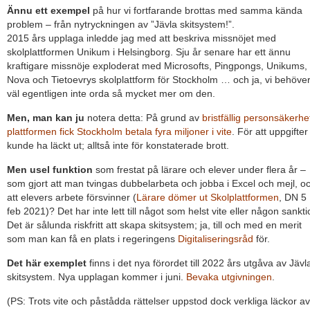
Ännu ett exempel
på hur vi fortfarande brottas med samma kända
problem – från nytryckningen av ”Jävla skitsystem!”.
2015 års upplaga inledde jag med att beskriva missnöjet med
skolplattformen Unikum i Helsingborg. Sju år senare har ett ännu
kraftigare missnöje exploderat med Microsofts, Pingpongs, Unikums,
Nova och Tietoevrys skolplattform för Stockholm … och ja, vi behöve
väl egentligen inte orda så mycket mer om den.
Men, man kan ju
notera detta: På grund av
bristfällig personsäkerhet
plattformen fick Stockholm betala fyra miljoner i vite
. För att uppgifter
kunde ha läckt ut; alltså inte för konstaterade brott.
Men usel funktion
som frestat på lärare och elever under flera år –
som gjort att man tvingas dubbelarbeta och jobba i Excel och mejl, o
att elevers arbete försvinner (
Lärare dömer ut Skolplattformen
, DN 5
feb 2021)? Det har inte lett till något som helst vite eller någon sankti
Det är sålunda riskfritt att skapa skitsystem; ja, till och med en merit
som man kan få en plats i regeringens
Digitaliseringsråd
för.
Det här exemplet
finns i det nya förordet till 2022 års utgåva av Jävl
skitsystem. Nya upplagan kommer i juni.
Bevaka utgivningen
.
(PS: Trots vite och påstådda rättelser uppstod dock verkliga läckor av