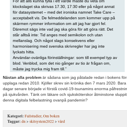
För att alls kunna fylla i ett värde måste du veta om
klockslaget ska skrivas 17.30, 17:30 eller på något annat
för datasystemet – med det ironiska namnet Take Care –
acceptabelt vis. De felmeddelanden som kommer upp på
skärmen rymmer information om att jag har gjort fel.
Däremot sägs inte vad jag ska göra för att göra rätt. Det
står alltså inte: Tid anges med semikolon och utan
mellanslag. Och något slags konsekvens eller
harmonisering med svenska skrivregler har jag inte
lyckats hitta.
Användar-ovänliga förinställningar: som till exempel typ av
blod. Venblod, som det nio gånger av tio är frågan om,
måste jag trycka mig fram till.”
Nästan alla problem
är sådana som jag påtalade redan i bokens för
upplaga redan 2010. Kjöller skrev sin krönika den 7 mars 2020. Bara
dagar senare började vi förstå covid-19-tsunamins enorma påfrestni
på sjukvården. Tänk om läkare och sjuksköterskor åtminstone sluppit
denna digitala felbelastning ovanpå pandemin?
Kategori:
Fallstudier
,
Om boken
Taggar:
dn
>
skitsystem2022
>
vård