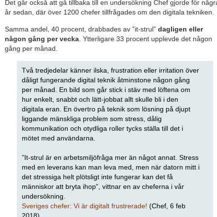
Det går också att gå tillbaka till en undersökning Chef gjorde för någr
år sedan, där över 1200 chefer tillfrågades om den digitala tekniken.
Samma andel, 40 procent, drabbades av ”it-strul”
dagligen eller
någon gång per vecka
. Ytterligare 33 procent upplevde det någon
gång per månad.
Två tredjedelar känner ilska, frustration eller irritation över
dåligt fungerande digital teknik åtminstone någon gång
per månad. En bild som går stick i stäv med löftena om
hur enkelt, snabbt och lätt-jobbat allt skulle bli i den
digitala eran. En övertro på teknik som lösning på djupt
liggande mänskliga problem som stress, dålig
kommunikation och otydliga roller tycks ställa till det i
mötet med användarna.
”It-strul är en arbetsmiljöfråga mer än något annat. Stress
med en leverans kan man leva med, men när datorn mitt i
det stressiga helt plötsligt inte fungerar kan det få
människor att bryta ihop”, vittnar en av cheferna i vår
undersökning.
Sveriges chefer: Vi är digitalt frustrerade!
(Chef, 6 feb
2018)