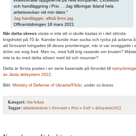
kvalificerade uppgifterna på hela kompaniet: Excellistor
och handläggning i Prio. . . Jag tillbringar ibland hela
arbetsveckan vid min dator.”
Jag handlägger, alltså finns jag.
Officerstidningen 18 mars 2021
När detta skrevs
visste vi inte att vi skulle kastas in i det största
krigshotet på 70 år. Kanske kunde man sucka och rycka på axlarna å
att försvaret tvingades till dessa prioriteringar, när vi var invaggade i 
dröm om evig fred. Men nu, med fullt krig rasande om knuten? Måste
inte ta itu med detta slöseri med tid och resurser?
Detta är första posten i en serie baserade på förordet till
nytryckning
av Jävla skitsystem 2022
.
Bild:
Ministry of Defense of Ukraine/Flickr
, under cc-licens.
Kategori:
Om boken
Taggar:
administration
>
försvaret
>
Prio
>
SAP
>
skitsystem2022