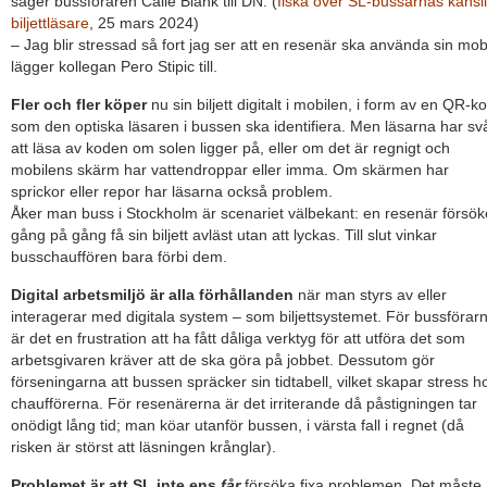
säger bussföraren Calle Blank till DN. (
Ilska över SL-bussarnas känsl
biljettläsare
, 25 mars 2024)
– Jag blir stressad så fort jag ser att en resenär ska använda sin mobi
lägger kollegan Pero Stipic till.
Fler och fler köper
nu sin biljett digitalt i mobilen, i form av en QR-k
som den optiska läsaren i bussen ska identifiera. Men läsarna har sv
att läsa av koden om solen ligger på, eller om det är regnigt och
mobilens skärm har vattendroppar eller imma. Om skärmen har
sprickor eller repor har läsarna också problem.
Åker man buss i Stockholm är scenariet välbekant: en resenär försök
gång på gång få sin biljett avläst utan att lyckas. Till slut vinkar
busschauffören bara förbi dem.
Digital arbetsmiljö är alla förhållanden
när man styrs av eller
interagerar med digitala system – som biljettsystemet. För bussförar
är det en frustration att ha fått dåliga verktyg för att utföra det som
arbetsgivaren kräver att de ska göra på jobbet. Dessutom gör
förseningarna att bussen spräcker sin tidtabell, vilket skapar stress h
chaufförerna. För resenärerna är det irriterande då påstigningen tar
onödigt lång tid; man köar utanför bussen, i värsta fall i regnet (då
risken är störst att läsningen krånglar).
Problemet är att SL inte ens
får
försöka fixa problemen. Det måste