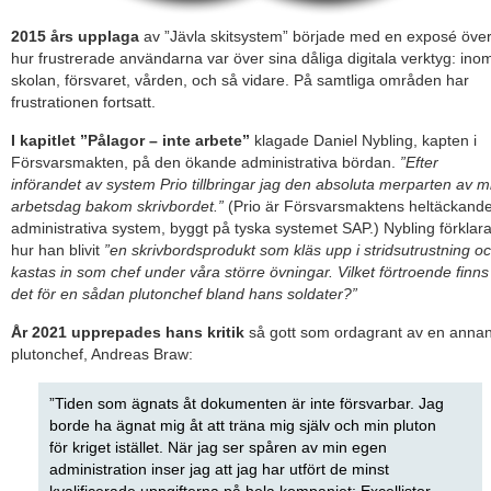
2015 års upplaga
av ”Jävla skitsystem” började med en exposé öve
hur frustrerade användarna var över sina dåliga digitala verktyg: ino
skolan, försvaret, vården, och så vidare. På samtliga områden har
frustrationen fortsatt.
I kapitlet ”Pålagor – inte arbete”
klagade Daniel Nybling, kapten i
Försvarsmakten, på den ökande administrativa bördan.
”Efter
införandet av system Prio tillbringar jag den absoluta merparten av m
arbetsdag bakom skrivbordet.”
(Prio är Försvarsmaktens heltäckand
administrativa system, byggt på tyska systemet SAP.) Nybling förklar
hur han blivit
”en skrivbordsprodukt som kläs upp i stridsutrustning o
kastas in som chef under våra större övningar. Vilket förtroende finns
det för en sådan plutonchef bland hans soldater?”
År 2021 upprepades hans kritik
så gott som ordagrant av en anna
plutonchef, Andreas Braw:
”Tiden som ägnats åt dokumenten är inte försvarbar. Jag
borde ha ägnat mig åt att träna mig själv och min pluton
för kriget istället. När jag ser spåren av min egen
administration inser jag att jag har utfört de minst