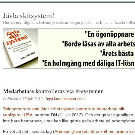
Jävla skitsystem!
Hur en usel digital arbetsmiljö stressar oss på jobbet – och hur vi kan ta tillb
Medarbetare kontrolleras via it-systemen
Publicerad
15 juli 2012 |
Inga kommentarer ännu
Spionprogram som låter arbetsgivare kontrollera hemarbete allt
vanligare i USA
, berättar DN (11 juli 2012). Och det gäller egentligen
inte bara hemarbete, utan kan lika gärna gälla arbete på arbetsplats
Få vet att det i svensk lag (
Arbetsmiljöverkets föreskrift om arbete vid