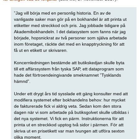
”Jag vill börja med en personlig historia. En av de
vanligaste saker man gör på en bokhandel är att printa ut
etiketter med streckkod och pris. Jag jobbade tidigare på
Akademibokhandeln. I det datasystem som fanns när jag
började, hopsnickrat av två personer som själva arbetade
inom företaget, räckte det med en knapptryckning för att
få ut en etikett ur skrivaren.
Koncernledningen bestämde att butikskedjan skulle byta
till ett affärssystem från tyska SAP, ett dataprogram som
hade det förtroendeingivande smeknamnet ”Tysklands
hämnd”.
Under ett drygt års tid sysslade ett gäng konsulter med att
modifiera systemet efter bokhandelns behov: hur mycket
de fakturerade fick vi aldrig veta. Sedan kom den stora
dagen när vi som arbetade på butiksgolvet skulle utbildas i
det nya systemet. Vi fick en pärm. Instruktionerna för att
printa ut en streckkod upptog två sidor i pärmen. För att
skriva ut en prisetikett var man tvungen att utföra sexton
olika moment.