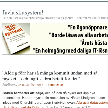
Jävla skitsystem!
Hur en usel digital arbetsmiljö stressar oss på jobbet – och hur vi kan ta tillb
”Aldrig förr har så många kommit undan med så
mycket – och tagit så bra betalt för det”
Publicerad
25 november 2017 |
1 kommentar
Boken fortsätter att sälja,
och då och då dyker det upp nya
recensioner. Här en mycket fin recension av Håkan Lindgren – som
inleds med Churchill-parafrasen i rubriken ovan:
Alla usla datasystem
får äntligen vad de förtjänar
(Low life, 17 november 2017).