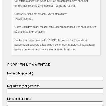
”ett affärssystem från tyska SAP, ett dataprogram som hade det
förtroendeingivande smeknamnet ”Tysklands hämnd””
Dessvärre finns det ett ännu värre smeknamn:
”Hitlers hämnd”.
”Flera uppgifter säger faktiskt att Akademibokhandeln var nära konkurs
på grund av SAP-systemet”
För flera år sedan införde ELFA SAP. Det var så frustrerande för
kunderna att bolagets dåvarande VD i förordet till ELFA’s årliga katalog
bad om ursäkt för allt strul kunderna hade råkat ut för.
SKRIV EN KOMMENTAR
Namn (obligatoriskt)
Mejladress (obligatoriskt)
Din sajt eller blogg