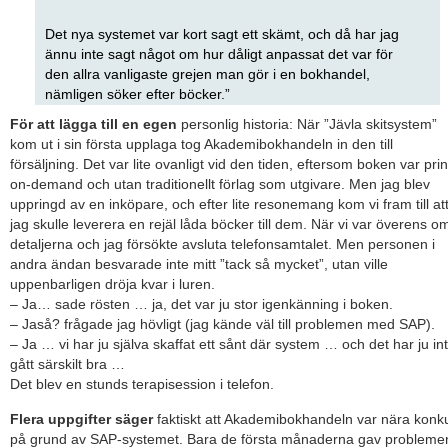
Det nya systemet var kort sagt ett skämt, och då har jag
ännu inte sagt något om hur dåligt anpassat det var för
den allra vanligaste grejen man gör i en bokhandel,
nämligen söker efter böcker.”
För att lägga till en egen
personlig historia: När ”Jävla skitsystem”
kom ut i sin första upplaga tog Akademibokhandeln in den till
försäljning. Det var lite ovanligt vid den tiden, eftersom boken var prin
on-demand och utan traditionellt förlag som utgivare. Men jag blev
uppringd av en inköpare, och efter lite resonemang kom vi fram till at
jag skulle leverera en rejäl låda böcker till dem. När vi var överens o
detaljerna och jag försökte avsluta telefonsamtalet. Men personen i
andra ändan besvarade inte mitt ”tack så mycket”, utan ville
uppenbarligen dröja kvar i luren.
– Ja… sade rösten … ja, det var ju stor igenkänning i boken.
– Jaså? frågade jag hövligt (jag kände väl till problemen med SAP).
– Ja … vi har ju själva skaffat ett sånt där system … och det har ju in
gått särskilt bra …
Det blev en stunds terapisession i telefon.
Flera uppgifter säger
faktiskt att Akademibokhandeln var nära konk
på grund av SAP-systemet. Bara de första månaderna gav probleme