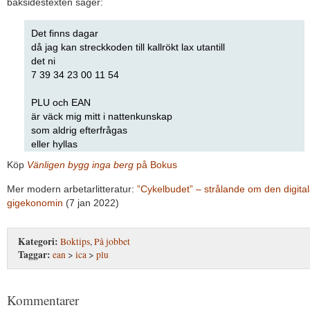
baksidestexten säger:
Det finns dagar
då jag kan streckkoden till kallrökt lax utantill
det ni
7 39 34 23 00 11 54
PLU och EAN
är väck mig mitt i nattenkunskap
som aldrig efterfrågas
eller hyllas
Köp
Vänligen bygg inga berg
på Bokus
Mer modern arbetarlitteratur:
”Cykelbudet” – strålande om den digita
gigekonomin
(7 jan 2022)
Kategori:
Boktips
,
På jobbet
Taggar:
ean
>
ica
>
plu
Kommentarer