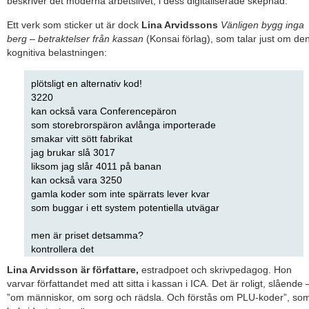
beskriver det moderna arbetslivet, i dess digitaliserade skepnad.
Ett verk som sticker ut är dock
Lina Arvidssons
Vänligen bygg inga
berg – betraktelser från kassan
(Konsai förlag), som talar just om de
kognitiva belastningen:
plötsligt en alternativ kod!
3220
kan också vara Conferencepäron
som storebrorspäron avlånga importerade
smakar vitt sött fabrikat
jag brukar slå 3017
liksom jag slår 4011 på banan
kan också vara 3250
gamla koder som inte spärrats lever kvar
som buggar i ett system potentiella utvägar
men är priset detsamma?
kontrollera det
Lina Arvidsson är författare,
estradpoet och skrivpedagog. Hon
varvar författandet med att sitta i kassan i ICA. Det är roligt, slående 
”om människor, om sorg och rädsla. Och förstås om PLU-koder”, so