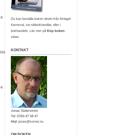
c&
Du kan beställa boken direkt från förlaget
Karneval, via nätbokhandlar, eller i
bokhandeln. Läs mer på
Köp boken
-
sidan.
KONTAKT
59&
c&
Jonas Söderström
Tel: 0760-47 58 47
Mejl:
jonas@kornet.nu
OM BOKEN