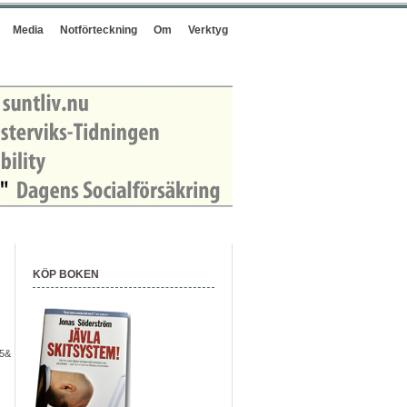
Media
Notförteckning
Om
Verktyg
KÖP BOKEN
f5&