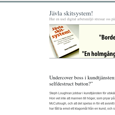
Jävla skitsystem!
Hur en usel digital arbetsmiljö stressar oss p
Undercover boss i kundtjänsten:
selfdestruct button?”
Steph Loughran jobbar i kundtjänsten för utskäl
Hon vet inte att mannen till höger, som pryar p
McCullough, och att det spelas in för ett avsnitt
har fått ta emot ett klagomål från en kund, och s