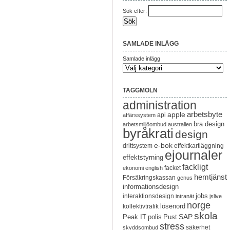
Sök efter:
SAMLADE INLÄGG
Samlade inlägg
TAGGMOLN
administration
arbetsbyte
apple
api
affärssystem
bra design
arbetsmiljöombud
australien
byråkrati
design
e-bok
drittsystem
effektkartläggning
ejournaler
effektstyrning
fackligt
facket
ekonomi
english
hemtjänst
Försäkringskassan
genus
informationsdesign
jobs
interaktionsdesign
intranät
jslive
norge
lösenord
kollektivtrafik
skola
SAP
Peak IT
polis
Pust
stress
säkerhet
skyddsombud