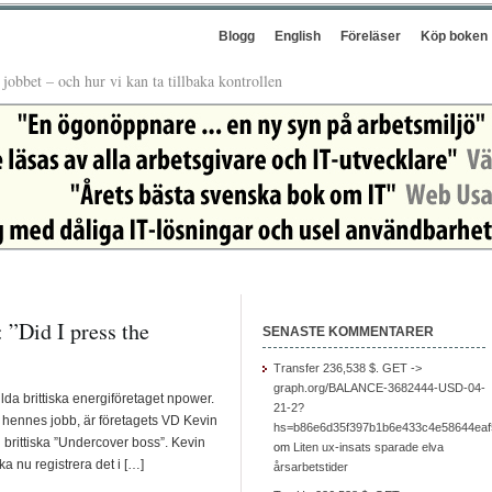
Blogg
English
Föreläser
Köp boken
å jobbet – och hur vi kan ta tillbaka kontrollen
 ”Did I press the
SENASTE KOMMENTARER
Transfer 236,538 $. GET ->
graph.org/BALANCE-3682444-USD-04-
lda brittiska energiföretaget npower.
21-2?
å hennes jobb, är företagets VD Kevin
hs=b86e6d35f397b1b6e433c4e58644ea
 i brittiska ”Undercover boss”. Kevin
om
Liten ux-insats sparade elva
ka nu registrera det i […]
årsarbetstider