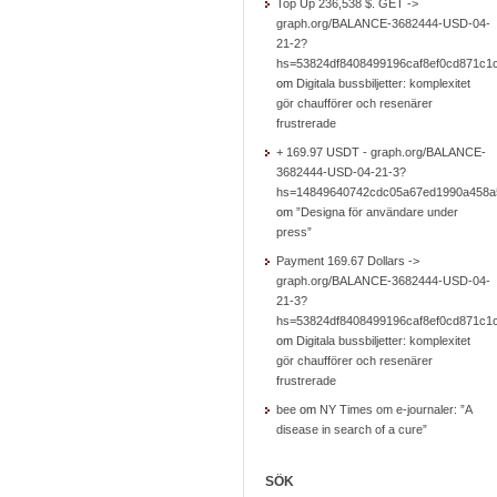
Top Up 236,538 $. GET ->
graph.org/BALANCE-3682444-USD-04-
21-2?
hs=53824df8408499196caf8ef0cd871c1
om
Digitala bussbiljetter: komplexitet
gör chaufförer och resenärer
frustrerade
+ 169.97 USDT - graph.org/BALANCE-
3682444-USD-04-21-3?
hs=14849640742cdc05a67ed1990a458a
om
”Designa för användare under
press”
Payment 169.67 Dollars ->
graph.org/BALANCE-3682444-USD-04-
21-3?
hs=53824df8408499196caf8ef0cd871c1
om
Digitala bussbiljetter: komplexitet
gör chaufförer och resenärer
frustrerade
bee
om
NY Times om e-journaler: ”A
disease in search of a cure”
SÖK