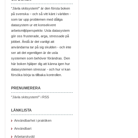
“Jävla skitsystem!” är den första boken
på svenska – och så vitt känt i världen -
som tar upp problemen med dåliga
datasystem ur ett konsekvent
arbetsmiljöperspektiv. Usla datasystem
gör oss frusterade, arga, stressade på
jobbet. Ändå är det vanligt att
användarna tar på sig skulden - och inte
ser att det egentligen är de usla
systemen som behöver förändras. Den
här boken hjälper dig att känna igen hur
datasystemen stressar - och hur vi kan
försöka börja ta tillbaka kontrollen.
PRENUMERERA
"Jävla skitsystem!" i RSS
LÄNKLISTA
Användbarhet i praktiken
Användbart
Arbetarskydd