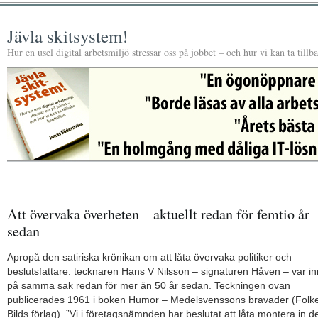
Jävla skitsystem!
Hur en usel digital arbetsmiljö stressar oss på jobbet – och hur vi kan ta tillb
Att övervaka överheten – aktuellt redan för femtio år
sedan
Apropå den satiriska krönikan om att låta övervaka politiker och
beslutsfattare: tecknaren Hans V Nilsson – signaturen Håven – var i
på samma sak redan för mer än 50 år sedan. Teckningen ovan
publicerades 1961 i boken Humor – Medelsvenssons bravader (Folke
Bilds förlag). ”Vi i företagsnämnden har beslutat att låta montera in d