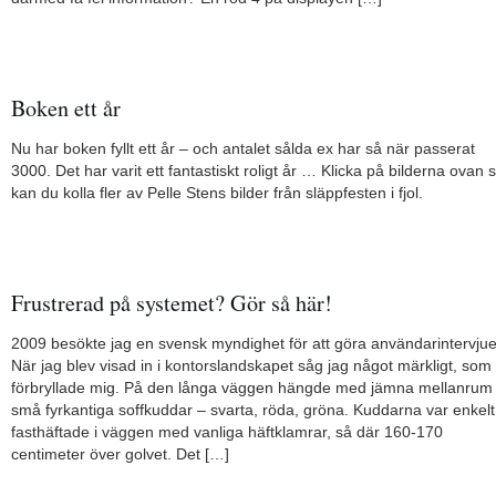
Boken ett år
Nu har boken fyllt ett år – och antalet sålda ex har så när passerat
3000. Det har varit ett fantastiskt roligt år … Klicka på bilderna ovan 
kan du kolla fler av Pelle Stens bilder från släppfesten i fjol.
Frustrerad på systemet? Gör så här!
2009 besökte jag en svensk myndighet för att göra användarintervjue
När jag blev visad in i kontorslandskapet såg jag något märkligt, som
förbryllade mig. På den långa väggen hängde med jämna mellanrum
små fyrkantiga soffkuddar – svarta, röda, gröna. Kuddarna var enkelt
fasthäftade i väggen med vanliga häftklamrar, så där 160-170
centimeter över golvet. Det […]