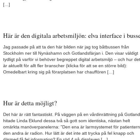
[…]
Här är den digitala arbetsmiljön: elva interface i buss
Jag passade på att ta den här bilden när jag tog båtbussen från
Stockholm ner till Nynäshamn och Gotlandsfärjan i. Den visar väldigt
tydligt på varför vi behöver begreppet digital arbetsmiljö – och hur de
är aktuellt för allt fler branscher (klicka för att se en större bild):
Omedelbart kring sig på förarplatsen har chauffören […]
Hur är detta möjligt?
Det här är rätt fantastiskt. På väggen på en vårdinrättning på Gotland
hitade Linda Eklund dessa två så gott som identiska, nästan helt
omärkta manöverpanelerna: ”Den ena är larmsystemet för patientern
den andra är radion. Hur lätt är det inte att trycka på fel knapp och
därmed få fel information? En röd 4 på displayen […]