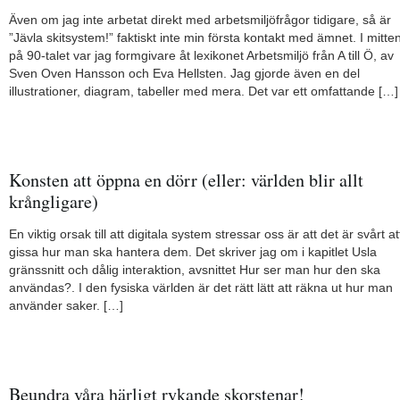
Även om jag inte arbetat direkt med arbetsmiljöfrågor tidigare, så är
”Jävla skitsystem!” faktiskt inte min första kontakt med ämnet. I mitte
på 90-talet var jag formgivare åt lexikonet Arbetsmiljö från A till Ö, av
Sven Oven Hansson och Eva Hellsten. Jag gjorde även en del
illustrationer, diagram, tabeller med mera. Det var ett omfattande […]
Konsten att öppna en dörr (eller: världen blir allt
krångligare)
En viktig orsak till att digitala system stressar oss är att det är svårt at
gissa hur man ska hantera dem. Det skriver jag om i kapitlet Usla
gränssnitt och dålig interaktion, avsnittet Hur ser man hur den ska
användas?. I den fysiska världen är det rätt lätt att räkna ut hur man
använder saker. […]
Beundra våra härligt rykande skorstenar!