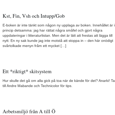
Kst, Fin, Vsh och Intupp/Gob
E-boken är inte tänkt som någon ny upplaga av boken. Innehållet är i
princip detsamma: jag har rättat några småfel och gjort några
uppdateringar i litteraturlistan. Men det är lätt att frestas att lägga till
nytt. En ny sak kunde jag inte motstå att stoppa in – den här onödigt
svårtolkade menyn fråm ett mycket […]
Ett *riktigt* skitsystem
Hur skulle det gå om alla gick på toa när de kände för det? Anarki! T
till Andre Mabande och Technicolor för tips.
Arbetsmiljö från A till Ö