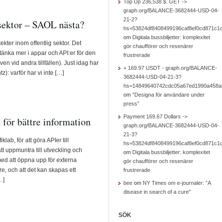
Top Up 236,538 $. GET ->
graph.org/BALANCE-3682444-USD-04-
21-2?
 sektor – SAOL nästa?
hs=53824df8408499196caf8ef0cd871c1
om
Digitala bussbiljetter: komplexitet
tekter inom offentlig sektor. Det
gör chaufförer och resenärer
tänka mer i appar och API:er för den
frustrerade
en vid andra tillfällen). Just idag har
+ 169.97 USDT - graph.org/BALANCE-
z): varför har vi inte […]
3682444-USD-04-21-3?
hs=14849640742cdc05a67ed1990a458a
om
”Designa för användare under
press”
Payment 169.67 Dollars ->
 för bättre information
graph.org/BALANCE-3682444-USD-04-
21-3?
lab, för att göra APIer till
hs=53824df8408499196caf8ef0cd871c1
tt uppmuntra till utveckling och
om
Digitala bussbiljetter: komplexitet
ed att öppna upp för externa
gör chaufförer och resenärer
e, och att det kan skapas ett
frustrerade
…]
bee
om
NY Times om e-journaler: ”A
disease in search of a cure”
SÖK