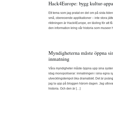
Hack4Europe: bygg kultur-appa
Ett tema som jag pratat en del om på sista tiden ä
små, obereoende applikationer – inte stora jättesy
riktiningen är Hack4Europe, en tävling för att f
den information kring vår historia som museer 
Myndigheterna måste öppna sin
inmatning
Våra myndigheter måste öppna upp sina system 
idag monopoliserar: inmatningen i sina egna s
utvecklingstempot öka dramatiskt. Det är po
jag la upp på bloggen härom dagen. Jag utlov
historia. Och den är […]