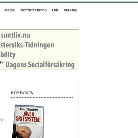
Media
Notförteckning
Om
Verktyg
KÖP BOKEN
f5&