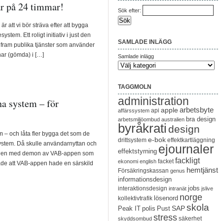
r på 24 timmar!
Sök efter:
r att vi bör sträva efter att bygga
stem. Ett roligt initiativ i just den
SAMLADE INLÄGG
å fram publika tjänster som använder
har (gömda) i […]
Samlade inlägg
TAGGMOLN
administration
a system – för
arbetsbyte
apple
api
affärssystem
bra design
arbetsmiljöombud
australien
byråkrati
design
– och låta fler bygga det som de
e-bok
drittsystem
effektkartläggning
ystem. Då skulle användarnyttan och
ejournaler
effektstyrning
ängen med demon av VAB-appen som
fackligt
facket
ekonomi
english
ade att VAB-appen hade en särskild
hemtjänst
Försäkringskassan
genus
informationsdesign
jobs
interaktionsdesign
intranät
jslive
norge
lösenord
kollektivtrafik
skola
SAP
Peak IT
polis
Pust
stress
säkerhet
skyddsombud