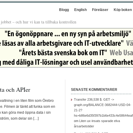
Blogg
English
Föreläser
Köp boken
å jobbet – och hur vi kan ta tillbaka kontrollen
ata och APIer
SENASTE KOMMENTARER
Transfer 236,538 $. GET ->
altning i en liten film som Örebro
graph.org/BALANCE-3682444-USD-04-
. Filmen är tänkt att funka som en
21-2?
an kan göra med öppna data i sin
hs=b86e6d35f397b1b6e433c4e58644ea
gström, som delar sin […]
om
Liten ux-insats sparade elva
årsarbetstider