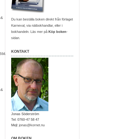
c&
Du kan beställa boken direkt från förlaget
Karneval, via nätbokhandlar, eller i
bokhandeln. Läs mer på
Köp boken
-
sidan.
KONTAKT
59&
c&
Jonas Söderström
Tel: 0760-47 58 47
Mejl:
jonas@kornet.nu
OM BOKEN