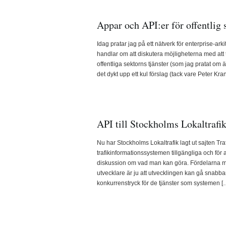
Appar och API:er för offentlig
Idag pratar jag på ett nätverk för enterprise-arki
handlar om att diskutera möjligheterna med att 
offentliga sektorns tjänster (som jag pratat om äv
det dykt upp ett kul förslag (tack vare Peter Krant
API till Stockholms Lokaltrafik
Nu har Stockholms Lokaltrafik lagt ut sajten Trafik
trafikinformationssystemen tillgängliga och för a
diskussion om vad man kan göra. Fördelarna m
utvecklare är ju att utvecklingen kan gå snabbar
konkurrenstryck för de tjänster som systemen [