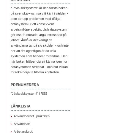
“Jävla skitsystem!” är den första boken
på svenska – och så vitt känt i världen -
som tar upp problemen med dåliga
datasystem ur ett konsekvent
arbetsmiljöperspektiv. Usla datasystem
gör oss frusterade, arga, stressade på
jobbet. Ändå är det vanligt att
användarna tar på sig skulden - och inte
ser att det egentligen är de usla
systemen som behöver förändras. Den
här boken hjälper dig att känna igen hur
datasystemen stressar - och hur vi kan
försöka börja ta tillbaka kontrollen.
PRENUMERERA
"Jävla skitsystem!" i RSS
LÄNKLISTA
Användbarhet i praktiken
Användbart
Arbetarskydd