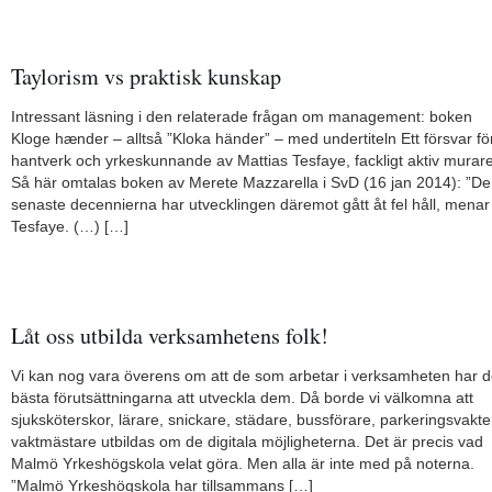
Taylorism vs praktisk kunskap
Intressant läsning i den relaterade frågan om management: boken
Kloge hænder – alltså ”Kloka händer” – med undertiteln Ett försvar fö
hantverk och yrkeskunnande av Mattias Tesfaye, fackligt aktiv murare
Så här omtalas boken av Merete Mazzarella i SvD (16 jan 2014): ”De
senaste decennierna har utvecklingen däremot gått åt fel håll, menar
Tesfaye. (…) […]
Låt oss utbilda verksamhetens folk!
Vi kan nog vara överens om att de som arbetar i verksamheten har 
bästa förutsättningarna att utveckla dem. Då borde vi välkomna att
sjuksköterskor, lärare, snickare, städare, bussförare, parkeringsvakte
vaktmästare utbildas om de digitala möjligheterna. Det är precis vad
Malmö Yrkeshögskola velat göra. Men alla är inte med på noterna.
”Malmö Yrkeshögskola har tillsammans […]