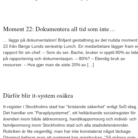
Moment 22: Dokumentera all tid som inte…
… läggs på dokumentation! Briljant gestaltning av det nutida moment
22 från Børge Lunds seriestrip Lunch. En medarbetare lägger fram e
rapport för sin chef: – Som du ser, Bache, bruker vi opptil 80% av tid
på rapportering och dokumentasjon. – 80%? – Elendig bruk av
ressurser. – Hva gjør man de siste 20% av […]
Därför blir it-system osäkra
It-register i Stockholms stad har ”bristande säkerhet” enligt SvD idag.
Det handlar om ”Paraplysystemet”, ett heltäckande socialregister för
ärenden inom både äldreomsorg, handikappomsorg och individ- och
familjeomsorg inom Stockholms stad och alla stadsdelsnämnder.
Rubriken är lite oegentlig; man har inte konstaterat något läckage.
Däremot befarar man att systemet kan missbrukas: ”Så många som