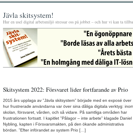
Jävla skitsystem!
Hur en usel digital arbetsmiljö stressar oss på jobbet – och hur vi kan ta tillb
Skitsystem 2022: Försvaret lider fortfarande av Prio
2015 års upplaga av ”Jävla skitsystem” började med en exposé över
hur frustrerade användarna var över sina dåliga digitala verktyg: ino
skolan, försvaret, vården, och så vidare. På samtliga områden har
frustrationen fortsatt. I kapitlet ”Pålagor – inte arbete” klagade Daniel
Nybling, kapten i Försvarsmakten, på den ökande administrativa
bördan. ”Efter införandet av system Prio […]