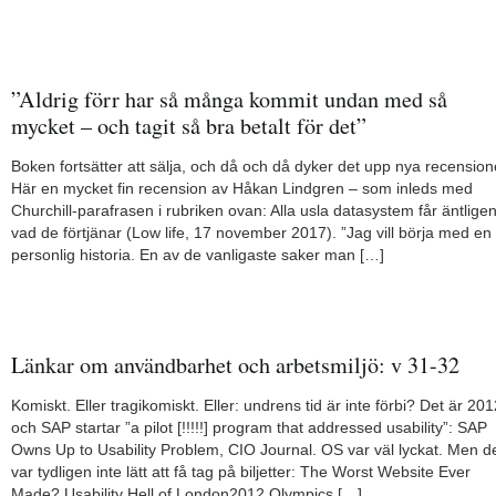
”Aldrig förr har så många kommit undan med så
mycket – och tagit så bra betalt för det”
Boken fortsätter att sälja, och då och då dyker det upp nya recension
Här en mycket fin recension av Håkan Lindgren – som inleds med
Churchill-parafrasen i rubriken ovan: Alla usla datasystem får äntlige
vad de förtjänar (Low life, 17 november 2017). ”Jag vill börja med en
personlig historia. En av de vanligaste saker man […]
Länkar om användbarhet och arbetsmiljö: v 31-32
Komiskt. Eller tragikomiskt. Eller: undrens tid är inte förbi? Det är 201
och SAP startar ”a pilot [!!!!!] program that addressed usability”: SAP
Owns Up to Usability Problem, CIO Journal. OS var väl lyckat. Men d
var tydligen inte lätt att få tag på biljetter: The Worst Website Ever
Made? Usability Hell of London2012 Olympics […]