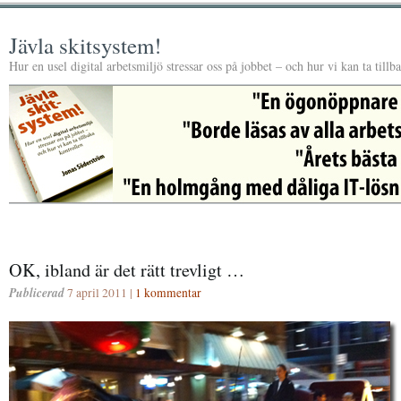
Jävla skitsystem!
Hur en usel digital arbetsmiljö stressar oss på jobbet – och hur vi kan ta tillb
OK, ibland är det rätt trevligt …
Publicerad
7 april 2011 |
1 kommentar