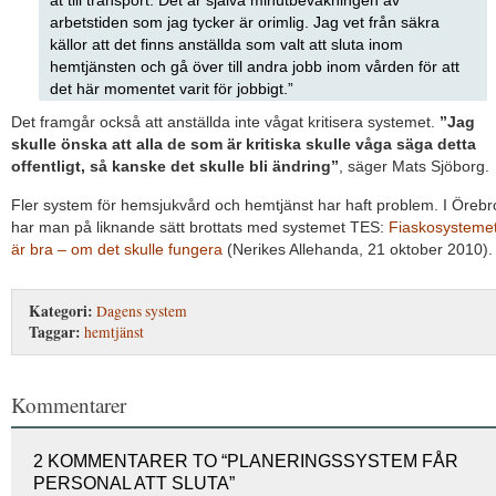
åt till transport. Det är själva minutbevakningen av
arbetstiden som jag tycker är orimlig. Jag vet från säkra
källor att det finns anställda som valt att sluta inom
hemtjänsten och gå över till andra jobb inom vården för att
det här momentet varit för jobbigt.”
Det framgår också att anställda inte vågat kritisera systemet.
”Jag
skulle önska att alla de som är kritiska skulle våga säga detta
offentligt, så kanske det skulle bli ändring”
, säger Mats Sjöborg.
Fler system för hemsjukvård och hemtjänst har haft problem. I Örebr
har man på liknande sätt brottats med systemet TES:
Fiaskosysteme
är bra – om det skulle fungera
(Nerikes Allehanda, 21 oktober 2010).
Kategori:
Dagens system
Taggar:
hemtjänst
Kommentarer
2 KOMMENTARER TO “PLANERINGSSYSTEM FÅR
PERSONAL ATT SLUTA”