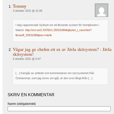
Tommy
3 oktober 2011 @ 21:06
I dag rapporterade Sydnytt om ett liknande system för hemtjänsten i
Malmö.
http://svt.se/2.33782/1.2553108/blojbyten_i_racerfart?
lid=puff_2553108&lpos=rubrik
Vågar jag ge chefen ett ex av Jävla skitsystem? : Jävla
skitsystem!
5 oktober 2011 @ 0:47
[…] framgår av artikeln och kommentaren om styrsystemet från
Östhammar, som jag skrev om igår, är den oron långt ifrån […]
SKRIV EN KOMMENTAR
Namn (obligatoriskt)