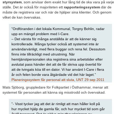
styrsystem
, som anvisar dem exakt hur lång tid de ska vara på varje
ställe. Det är också för majoriteten ett
rapporteringssystem
där de
måste de registrera var och när de hjälper sina klienter. Och genom
vilket de kan övervakas.
”Ordföranden i det lokala Kommunal, Torgny Bohlin, radar
upp en mängd problem med I-Care.
– Det värsta för många anställda är att de känner sig
kontrollerade. Många tycker också att systemet inte är
användarvänligt, med flera buggar och rena fel. Dessutom
finns inte tillräckligt med utrustning. När
hemtjänstpersonalen ska registrera sina arbetstider efter
avslutat pass händer det att de får skriva upp övertid för
att de tvingats köa till en dator. Vi har använt I-Care i flera
år och felen borde vara åtgärdade vid det här laget.”
Planeringssystem får personal att sluta, UNT 29 sep 2011
Mats Sjöborg, gruppledare för Folkpartiet i Östhammar, menar att
systemet får personalen att känna sig misstrodd och övervakad.
”- Visst tycker jag att det är rimligt att man håller koll på
hur mycket hjälp de gamla får, och hur mycket tid som går