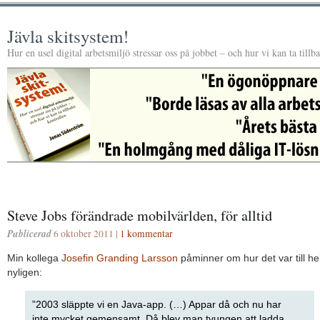
Jävla skitsystem!
Hur en usel digital arbetsmiljö stressar oss på jobbet – och hur vi kan ta tillb
Steve Jobs förändrade mobilvärlden, för alltid
Publicerad
6 oktober 2011 |
1 kommentar
Min kollega
Josefin Granding Larsson
påminner om hur det var till hel
nyligen:
”2003 släppte vi en Java-app. (…) Appar då och nu har
inte mycket gemensamt. Då blev man tvungen att ladda