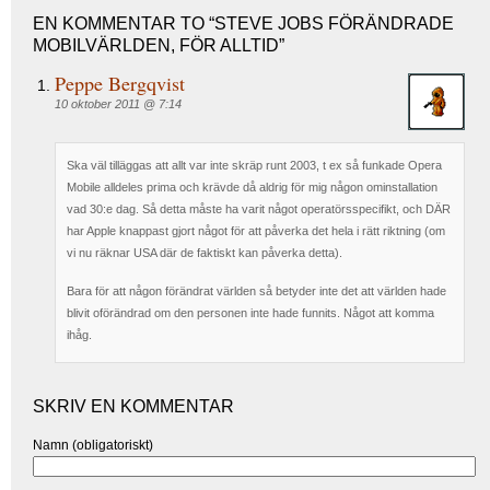
EN KOMMENTAR TO “STEVE JOBS FÖRÄNDRADE
MOBILVÄRLDEN, FÖR ALLTID”
Peppe Bergqvist
10 oktober 2011 @ 7:14
Ska väl tilläggas att allt var inte skräp runt 2003, t ex så funkade Opera
Mobile alldeles prima och krävde då aldrig för mig någon ominstallation
vad 30:e dag. Så detta måste ha varit något operatörsspecifikt, och DÄR
har Apple knappast gjort något för att påverka det hela i rätt riktning (om
vi nu räknar USA där de faktiskt kan påverka detta).
Bara för att någon förändrat världen så betyder inte det att världen hade
blivit oförändrad om den personen inte hade funnits. Något att komma
ihåg.
SKRIV EN KOMMENTAR
Namn (obligatoriskt)