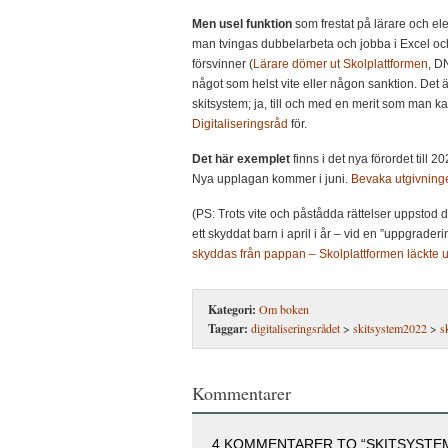
Men usel funktion
som frestat på lärare och ele
man tvingas dubbelarbeta och jobba i Excel och
försvinner (
Lärare dömer ut Skolplattformen
, DN
något som helst vite eller någon sanktion. Det är
skitsystem; ja, till och med en merit som man ka
Digitaliseringsråd
för.
Det här exemplet
finns i det nya förordet till 
Nya upplagan kommer i juni.
Bevaka utgivning
(PS: Trots vite och påstådda rättelser uppstod 
ett skyddat barn i april i år – vid en ”uppgrader
skyddas från pappan – Skolplattformen läckte 
Kategori:
Om boken
Taggar:
digitaliseringsrådet
>
skitsystem2022
>
s
Kommentarer
4 KOMMENTARER TO “SKITSYSTEM