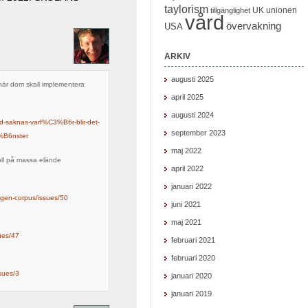
taylorism
UK
unionen
tillgänglighet
vård
övervakning
USA
ARKIV
augusti 2025
när dom skall implementera
april 2025
augusti 2024
ad-saknas-varf%C3%B6r-blir-det-
september 2023
%B6nster
maj 2022
oll på massa elände
april 2022
januari 2022
agen-corpus/issues/50
juni 2021
maj 2021
ues/47
februari 2021
februari 2020
sues/3
januari 2020
januari 2019