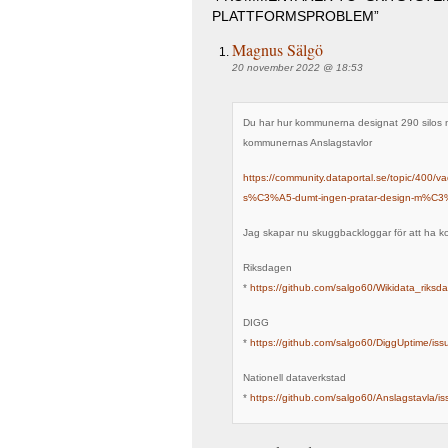
PLATTFORMSPROBLEM”
Magnus Sälgö
20 november 2022 @ 18:53
Du har hur kommunerna designat 290 silos 
kommunernas Anslagstavlor
https://community.dataportal.se/topic/400/v
s%C3%A5-dumt-ingen-pratar-design-m%C3
Jag skapar nu skuggbackloggar för att ha k
Riksdagen
*
https://github.com/salgo60/Wikidata_riksd
DIGG
*
https://github.com/salgo60/DiggUptime/iss
Nationell dataverkstad
*
https://github.com/salgo60/Anslagstavla/is