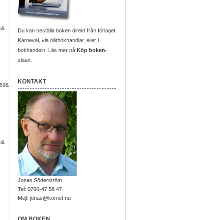
c&
Du kan beställa boken direkt från förlaget
Karneval, via nätbokhandlar, eller i
bokhandeln. Läs mer på
Köp boken
-
sidan.
KONTAKT
59&
c&
Jonas Söderström
Tel: 0760-47 58 47
Mejl:
jonas@kornet.nu
OM BOKEN