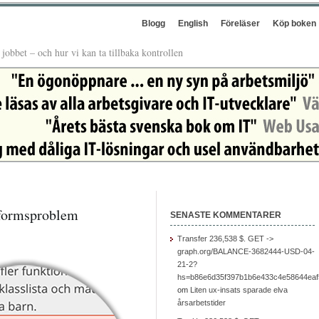
Blogg
English
Föreläser
Köp boken
å jobbet – och hur vi kan ta tillbaka kontrollen
tformsproblem
SENASTE KOMMENTARER
Transfer 236,538 $. GET ->
graph.org/BALANCE-3682444-USD-04-
21-2?
hs=b86e6d35f397b1b6e433c4e58644ea
om
Liten ux-insats sparade elva
årsarbetstider