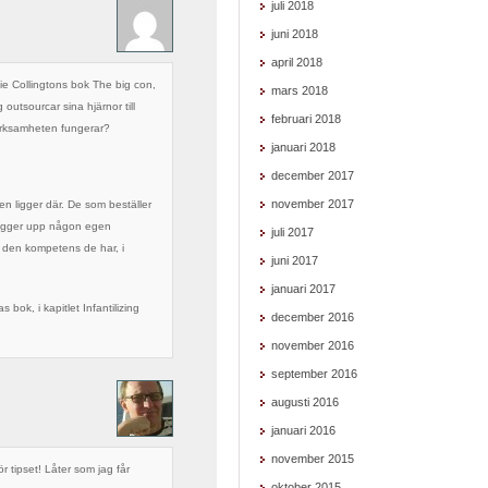
juli 2018
juni 2018
april 2018
e Collingtons bok The big con,
mars 2018
utsourcar sina hjärnor till
februari 2018
erksamheten fungerar?
januari 2018
december 2017
november 2017
en ligger där. De som beställer
 bygger upp någon egen
juli 2017
 den kompetens de har, i
juni 2017
januari 2017
 bok, i kapitlet Infantilizing
december 2016
november 2016
september 2016
augusti 2016
januari 2016
november 2015
ör tipset! Låter som jag får
oktober 2015