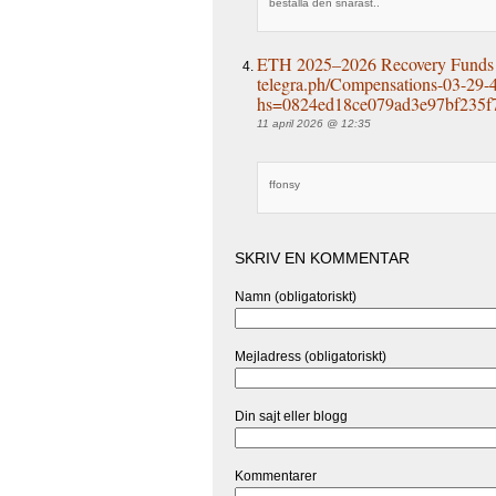
beställa den snarast..
ETH 2025–2026 Recovery Funds 
telegra.ph/Compensations-03-29-
hs=0824ed18ce079ad3e97bf235f
11 april 2026 @ 12:35
ffonsy
SKRIV EN KOMMENTAR
Namn (obligatoriskt)
Mejladress (obligatoriskt)
Din sajt eller blogg
Kommentarer