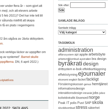
Sök efter:
ver under flera år – som gjort att
 mejl, och att elevers arbete
 5 feb 2021)? Det har inte lett till
 sålunda riskfritt att skapa
SAMLADE INLÄGG
n få en plats i regeringens
Samlade inlägg
2022 års utgåva av Jävla skitsystem.
TAGGMOLN
en
.
administration
dock verkliga läckor av uppgifter om
arbetsbyte
apple
api
affärssystem
ing av systemet”.
Barnet skulle
bra design
arbetsmiljöombud
australien
byråkrati
uppgifterna
. DN, 6 april 2022.)
design
e-bok
drittsystem
effektkartläggning
ejournaler
effektstyrning
fackligt
kolplattform
facket
ekonomi
english
hemtjänst
Försäkringskassan
genus
informationsdesign
jobs
interaktionsdesign
intranät
jslive
norge
lösenord
kollektivtrafik
skola
SAP
Peak IT
polis
Pust
stress
 2022: SKOLANS
säkerhet
skyddsombud