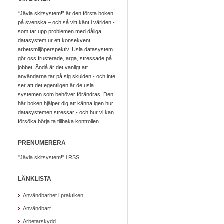
“Jävla skitsystem!” är den första boken
på svenska – och så vitt känt i världen -
som tar upp problemen med dåliga
datasystem ur ett konsekvent
arbetsmiljöperspektiv. Usla datasystem
gör oss frusterade, arga, stressade på
jobbet. Ändå är det vanligt att
användarna tar på sig skulden - och inte
ser att det egentligen är de usla
systemen som behöver förändras. Den
här boken hjälper dig att känna igen hur
datasystemen stressar - och hur vi kan
försöka börja ta tillbaka kontrollen.
PRENUMERERA
"Jävla skitsystem!" i RSS
LÄNKLISTA
Användbarhet i praktiken
Användbart
Arbetarskydd