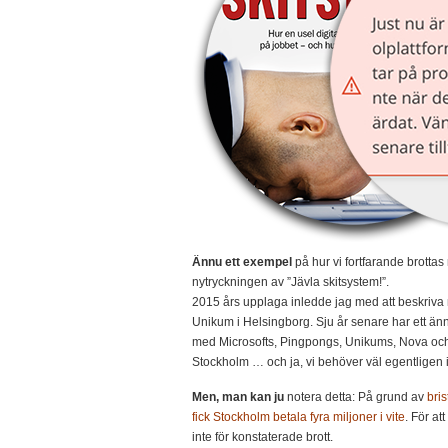
Ännu ett exempel
på hur vi fortfarande brott
nytryckningen av ”Jävla skitsystem!”.
2015 års upplaga inledde jag med att beskriva
Unikum i Helsingborg. Sju år senare har ett än
med Microsofts, Pingpongs, Unikums, Nova och 
Stockholm … och ja, vi behöver väl egentligen
Men, man kan ju
notera detta: På grund av
bris
fick Stockholm betala fyra miljoner i vite
. För at
inte för konstaterade brott.