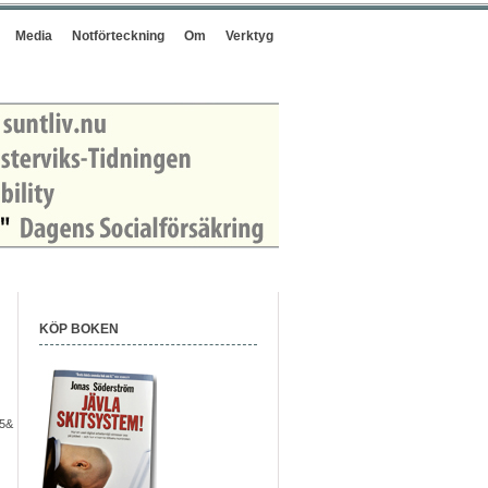
Media
Notförteckning
Om
Verktyg
KÖP BOKEN
f5&