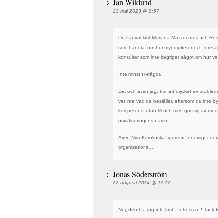
Jan Wiklund
23 maj 2023 @ 8:57
Du har väl läst Mariana Mazzucatos och Rosi
som handlar om hur myndigheter och företag o
konsulter som inte begriper något om hur v
Inte minst IT-frågor.
De, och även jag, tror att mycket av problem
vet inte vad de beställer, eftersom de inte
kompetens, utan till och med gör sig av med
privatiseringens namn.
Även Nya Karolinska figurerar för övrigt i deras
organizations….
Jonas Söderström
22 augusti 2024 @ 19:52
Nej, den har jag inte läst – intressant! Tack f