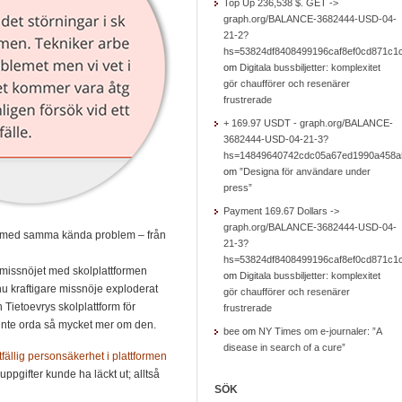
Top Up 236,538 $. GET ->
graph.org/BALANCE-3682444-USD-04-
21-2?
hs=53824df8408499196caf8ef0cd871c1
om
Digitala bussbiljetter: komplexitet
gör chaufförer och resenärer
frustrerade
+ 169.97 USDT - graph.org/BALANCE-
3682444-USD-04-21-3?
hs=14849640742cdc05a67ed1990a458a
om
”Designa för användare under
press”
Payment 169.67 Dollars ->
graph.org/BALANCE-3682444-USD-04-
as med samma kända problem – från
21-3?
hs=53824df8408499196caf8ef0cd871c1
 missnöjet med skolplattformen
om
Digitala bussbiljetter: komplexitet
nu kraftigare missnöje exploderat
gör chaufförer och resenärer
Tietoevrys skolplattform för
frustrerade
 inte orda så mycket mer om den.
bee
om
NY Times om e-journaler: ”A
disease in search of a cure”
tfällig personsäkerhet i plattformen
t uppgifter kunde ha läckt ut; alltså
SÖK