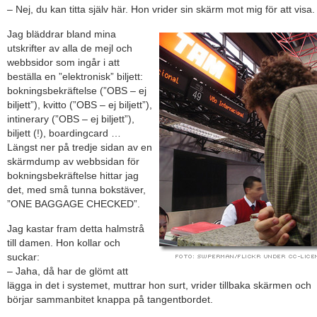
– Nej, du kan titta själv här. Hon vrider sin skärm mot mig för att visa.
Jag bläddrar bland mina
utskrifter av alla de mejl och
webbsidor som ingår i att
beställa en ”elektronisk” biljett:
bokningsbekräftelse (”OBS – ej
biljett”), kvitto (”OBS – ej biljett”),
intinerary (”OBS – ej biljett”),
biljett (!), boardingcard …
Längst ner på tredje sidan av en
skärmdump av webbsidan för
bokningsbekräftelse hittar jag
det, med små tunna bokstäver,
”ONE BAGGAGE CHECKED”.
Jag kastar fram detta halmstrå
till damen. Hon kollar och
suckar:
– Jaha, då har de glömt att
lägga in det i systemet, muttrar hon surt, vrider tillbaka skärmen och
börjar sammanbitet knappa på tangentbordet.