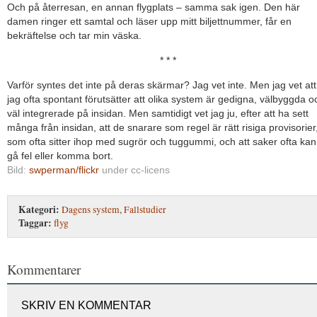
Och på återresan, en annan flygplats – samma sak igen. Den här
damen ringer ett samtal och läser upp mitt biljettnummer, får en
bekräftelse och tar min väska.
* * *
Varför syntes det inte på deras skärmar? Jag vet inte. Men jag vet att
jag ofta spontant förutsätter att olika system är gedigna, välbyggda o
väl integrerade på insidan. Men samtidigt vet jag ju, efter att ha sett
många från insidan, att de snarare som regel är rätt risiga provisorier
som ofta sitter ihop med sugrör och tuggummi, och att saker ofta kan
gå fel eller komma bort.
Bild:
swperman/flickr
under cc-licens
Kategori:
Dagens system
,
Fallstudier
Taggar:
flyg
Kommentarer
SKRIV EN KOMMENTAR