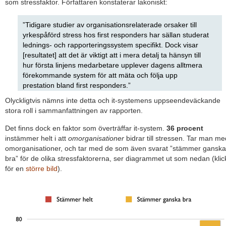
som stressfaktor. Författaren konstaterar lakoniskt:
”Tidigare studier av organisationsrelaterade orsaker till
yrkespåförd stress hos first responders har sällan studerat
lednings- och rapporteringssystem specifikt. Dock visar
[resultatet] att det är viktigt att i mera detalj ta hänsyn till
hur första linjens medarbetare upplever dagens alltmera
förekommande system för att mäta och följa upp
prestation bland first responders.”
Olyckligtvis nämns inte detta och it-systemens uppseendeväckande
stora roll i sammanfattningen av rapporten.
Det finns dock en faktor som överträffar it-system.
36 procent
instämmer helt i att
omorganisationer
bidrar till stressen. Tar man me
omorganisationer, och tar med de som även svarat ”stämmer ganska
bra” för de olika stressfaktorerna, ser diagrammet ut som nedan (klic
för en
större bild
).