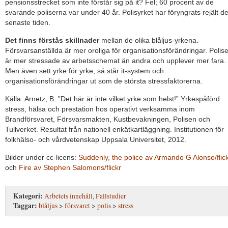
pensionsstrecket som inte förstår sig på it? Fel; 60 procent av de
svarande poliserna var under 40 år. Polisyrket har föryngrats rejält d
senaste tiden.
Det finns förstås skillnader
mellan de olika blåljus-yrkena.
Försvarsanställda är mer oroliga för organisationsförändringar. Polise
är mer stressade av arbetsschemat än andra och upplever mer fara.
Men även sett yrke för yrke, så står it-system och
organisationsförändringar ut som de största stressfaktorerna.
Källa: Arnetz, B: ”Det här är inte vilket yrke som helst!” Yrkespåförd
stress, hälsa och prestation hos operativt verksamma inom
Brandförsvaret, Försvarsmakten, Kustbevakningen, Polisen och
Tullverket. Resultat från nationell enkätkartläggning. Institutionen för
folkhälso- och vårdvetenskap Uppsala Universitet, 2012.
Bilder under cc-licens:
Suddenly, the police av Armando G Alonso/flic
och
Fire av Stephen Salomons/flickr
Kategori:
Arbetets innehåll
,
Fallstudier
Taggar:
blåljus
>
försvaret
>
polis
>
stress