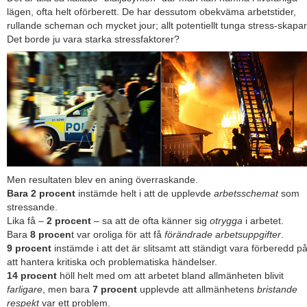
lägen, ofta helt oförberett. De har dessutom obekväma arbetstider,
rullande scheman och mycket jour; allt potentiellt tunga stress-skapar
Det borde ju vara starka stressfaktorer?
Men resultaten blev en aning överraskande.
Bara 2 procent
instämde helt i att de upplevde
arbetsschemat
som
stressande.
Lika få –
2 procent
– sa att de ofta känner sig
otrygga
i arbetet.
Bara
8 procen
t var oroliga för att få
förändrade arbetsuppgifter
.
9 procent
instämde i att det är slitsamt att ständigt vara förberedd p
att hantera kritiska och problematiska händelser.
14 procent
höll helt med om att arbetet bland allmänheten blivit
farligare
, men bara
7 procent
upplevde att allmänhetens
bristande
respekt
var ett problem.