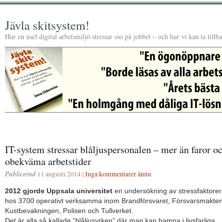
Jävla skitsystem!
Hur en usel digital arbetsmiljö stressar oss på jobbet – och hur vi kan ta tillb
IT-system stressar blåljuspersonalen – mer än faror o
obekväma arbetstider
Publicerad
11 augusti 2014 |
Inga kommentarer ännu
2012 gjorde Uppsala universitet
en undersökning av stressfaktorer
hos 3700 operativt verksamma inom Brandförsvaret, Försvarsmakten
Kustbevakningen, Polisen och Tullverket.
Det är alla så kallade ”blåljusyrken” där man kan hamna i livsfarliga