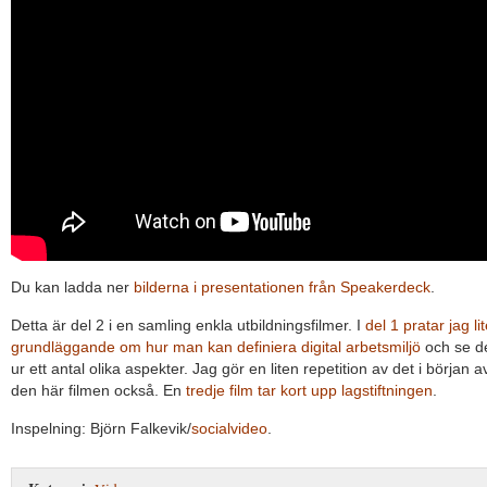
Du kan ladda ner
bilderna i presentationen från Speakerdeck
.
Detta är del 2 i en samling enkla utbildningsfilmer. I
del 1 pratar jag li
grundläggande om hur man kan definiera digital arbetsmiljö
och se d
ur ett antal olika aspekter. Jag gör en liten repetition av det i början a
den här filmen också. En
tredje film tar kort upp lagstiftningen
.
Inspelning: Björn Falkevik/
socialvideo
.