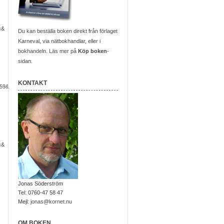
c&
Du kan beställa boken direkt från förlaget
Karneval, via nätbokhandlar, eller i
bokhandeln. Läs mer på
Köp boken
-
sidan.
KONTAKT
59&
c&
Jonas Söderström
Tel: 0760-47 58 47
Mejl:
jonas@kornet.nu
OM BOKEN