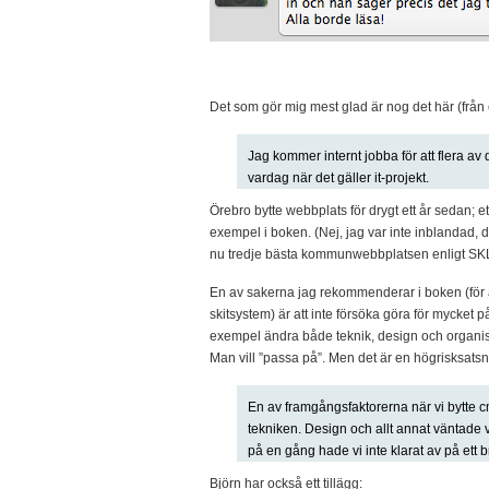
Det som gör mig mest glad är nog det här (från e
Jag kommer internt jobba för att flera av 
vardag när det gäller it-projekt.
Örebro bytte webbplats för drygt ett år sedan; e
exempel i boken. (Nej, jag var inte inblandad, d
nu tredje bästa kommunwebbplatsen enligt SK
En av sakerna jag rekommenderar i boken (för 
skitsystem) är att inte försöka göra för mycket p
exempel ändra både teknik, design och organisa
Man vill ”passa på”. Men det är en högrisksatsni
En av framgångsfaktorerna när vi bytte cm
tekniken. Design och allt annat väntade vi
på en gång hade vi inte klarat av på ett br
Björn har också ett tillägg: