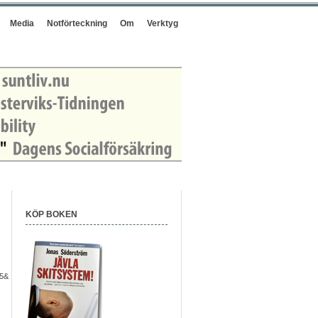
Media
Notförteckning
Om
Verktyg
KÖP BOKEN
f5&