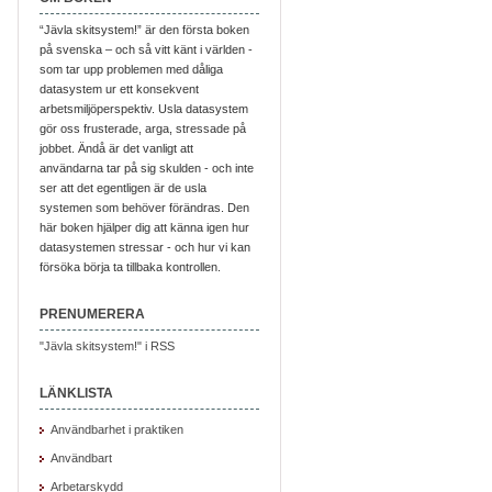
“Jävla skitsystem!” är den första boken
på svenska – och så vitt känt i världen -
som tar upp problemen med dåliga
datasystem ur ett konsekvent
arbetsmiljöperspektiv. Usla datasystem
gör oss frusterade, arga, stressade på
jobbet. Ändå är det vanligt att
användarna tar på sig skulden - och inte
ser att det egentligen är de usla
systemen som behöver förändras. Den
här boken hjälper dig att känna igen hur
datasystemen stressar - och hur vi kan
försöka börja ta tillbaka kontrollen.
PRENUMERERA
"Jävla skitsystem!" i RSS
LÄNKLISTA
Användbarhet i praktiken
Användbart
Arbetarskydd