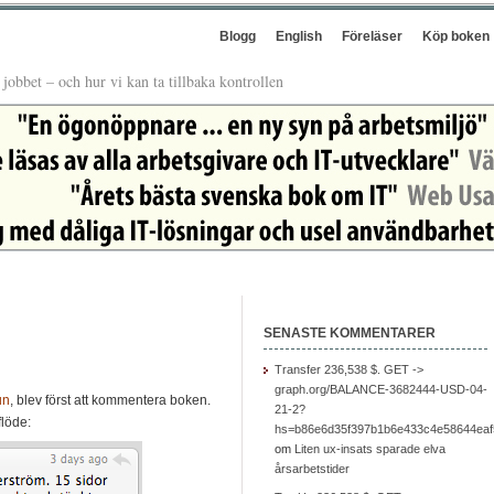
Blogg
English
Föreläser
Köp boken
å jobbet – och hur vi kan ta tillbaka kontrollen
SENASTE KOMMENTARER
Transfer 236,538 $. GET ->
graph.org/BALANCE-3682444-USD-04-
un
, blev först att kommentera boken.
21-2?
flöde:
hs=b86e6d35f397b1b6e433c4e58644ea
om
Liten ux-insats sparade elva
årsarbetstider