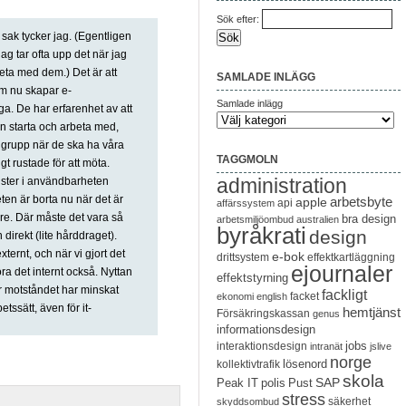
Sök efter:
sak tycker jag. (Egentligen
ag tar ofta upp det när jag
eta med dem.) Det är att
SAMLADE INLÄGG
m nu skapar e-
Samlade inlägg
iga. De har erfarenhet av att
n starta och arbeta med,
ålgrupp när de ska ha våra
TAGGMOLN
t rustade för att möta.
administration
ister i användbarheten
en är borta nu när det är
arbetsbyte
apple
api
affärssystem
e. Där måste det vara så
bra design
arbetsmiljöombud
australien
byråkrati
design
direkt (lite hårddraget).
ternt, och när vi gjort det
e-bok
drittsystem
effektkartläggning
ejournaler
ra det internt också. Nyttan
effektstyrning
r motståndet har minskat
fackligt
facket
ekonomi
english
etssätt, även för it-
hemtjänst
Försäkringskassan
genus
informationsdesign
jobs
interaktionsdesign
intranät
jslive
norge
lösenord
kollektivtrafik
skola
SAP
Peak IT
polis
Pust
stress
säkerhet
skyddsombud