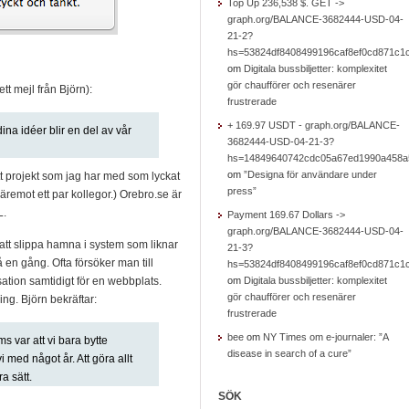
Top Up 236,538 $. GET ->
graph.org/BALANCE-3682444-USD-04-
21-2?
hs=53824df8408499196caf8ef0cd871c1
om
Digitala bussbiljetter: komplexitet
gör chaufförer och resenärer
tt mejl från Björn):
frustrerade
+ 169.97 USDT - graph.org/BALANCE-
dina idéer blir en del av vår
3682444-USD-04-21-3?
hs=14849640742cdc05a67ed1990a458a
om
”Designa för användare under
tt projekt som jag har med som lyckat
press”
äremot ett par kollegor.) Orebro.se är
L.
Payment 169.67 Dollars ->
graph.org/BALANCE-3682444-USD-04-
att slippa hamna i system som liknar
21-3?
å en gång. Ofta försöker man till
hs=53824df8408499196caf8ef0cd871c1
tion samtidigt för en webbplats.
om
Digitala bussbiljetter: komplexitet
gör chaufförer och resenärer
ng. Björn bekräftar:
frustrerade
bee
om
NY Times om e-journaler: ”A
s var att vi bara bytte
disease in search of a cure”
 med något år. Att göra allt
a sätt.
SÖK