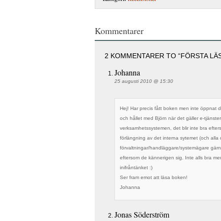
Kommentarer
2 KOMMENTARER TO “FÖRSTA LÄ
Johanna
25 augusti 2010 @ 15:30
Hej! Har precis fått boken men inte öppnat d
och hållet med Björn när det gäller e-tjänste
verksamhetssystemen, det blir inte bra efter
förlängning av det interna sytemet (och alla de
förvaltningar/handläggare/systemägare gär
eftersom de kännerigen sig. Inte alls bra men
inifråntänket :)
Ser fram emot att läsa boken!
Johanna
Jonas Söderström