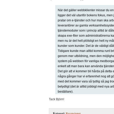
När det gäller webbklienter missar du en 
ligger det väl utanför bokens fokus, men j
pratar om e-tjänster och hur man ska arb
leverantörer av gamla verksamhetssyste
tjänstemoduler som i princip alltid är dål
skapa exe-filer som administratörerna ka
men nu är det helt plötsligt en helt ny m
kunder som kunder. Det är de väldigt dålig
Tidigare kunde man alltid komma runt br
genom mer utbildning, men den möjlighet
system på webben för vanliga medborgar
enkelt att man bara kan använda tjänsten 
Det gör att vi kommer bli hårda på detta ex
några gånger har vi erfarenhet nog att gö
med det kommer vara så tydlig så jag tro
betydligt (det är alltid jobbigt med nya arb
beställare).
Tack Björn!
Kategori:
Recensioner