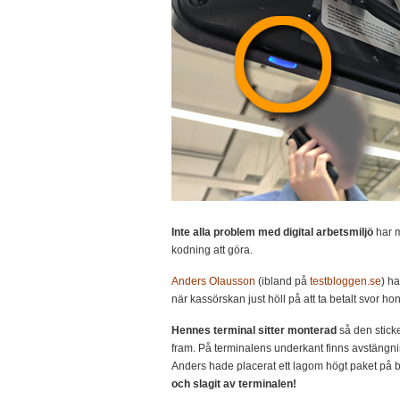
Inte alla problem med digital arbetsmiljö
har m
kodning att göra.
Anders Olausson
(ibland på
testbloggen.se
) h
när kassörskan just höll på att ta betalt svor hon p
Hennes terminal sitter monterad
så den sticke
fram. På terminalens underkant finns avstäng
Anders hade placerat ett lagom högt paket på 
och slagit av terminalen!