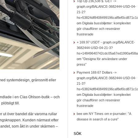
Top Up 236,538 $. GET ->
graph.org/BALANCE-3682444-USD-04-
21-2?
hs=53824df8408499196caf8ef0cd871c1
om
Digitala bussbiljetter: komplexitet
gör chaufförer och resenärer
frustrerade
+ 169.97 USDT - graph.org/BALANCE-
3682444-USD-04-21-3?
hs=14849640742cdc05a67ed1990a458a
om
”Designa för användare under
press”
Payment 169.67 Dollars ->
graph.org/BALANCE-3682444-USD-04-
ed systemdesign, gränssnitt eller
21-3?
hs=53824df8408499196caf8ef0cd871c1
om
Digitala bussbiljetter: komplexitet
andlade i en Clas Ohlson-butik – och
gör chaufförer och resenärer
lötsligt till.
frustrerade
r ut över bandet där varorna rullar
bee
om
NY Times om e-journaler: ”A
disease in search of a cure”
ningsknappen. Kunden närmast efter
bandet, som åkt in under skärmen –
SÖK