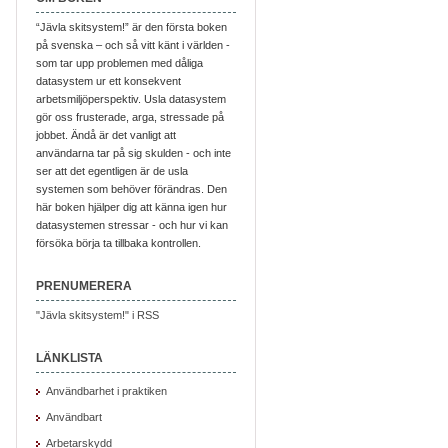
“Jävla skitsystem!” är den första boken
på svenska – och så vitt känt i världen -
som tar upp problemen med dåliga
datasystem ur ett konsekvent
arbetsmiljöperspektiv. Usla datasystem
gör oss frusterade, arga, stressade på
jobbet. Ändå är det vanligt att
användarna tar på sig skulden - och inte
ser att det egentligen är de usla
systemen som behöver förändras. Den
här boken hjälper dig att känna igen hur
datasystemen stressar - och hur vi kan
försöka börja ta tillbaka kontrollen.
PRENUMERERA
"Jävla skitsystem!" i RSS
LÄNKLISTA
Användbarhet i praktiken
Användbart
Arbetarskydd