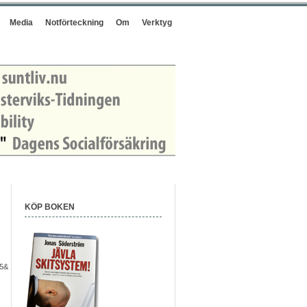
Media
Notförteckning
Om
Verktyg
KÖP BOKEN
f5&