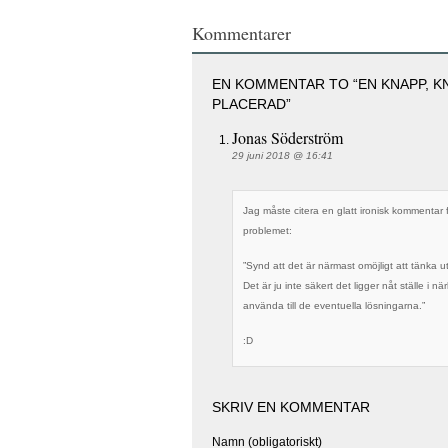
Kommentarer
EN KOMMENTAR TO “EN KNAPP, K
PLACERAD”
Jonas Söderström
29 juni 2018 @ 16:41
Jag måste citera en glatt ironisk kommentar
problemet:
”Synd att det är närmast omöjligt att tänka 
Det är ju inte säkert det ligger nåt ställe i 
använda till de eventuella lösningarna.”
:D
SKRIV EN KOMMENTAR
Namn (obligatoriskt)