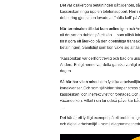
Det var osäkert om betalningen gått igenom, s
kassörskan ringa upp en telefonsupport. Hen i 
debitering gjorts men lovade att ”hålla koll” på
När terminalen till slut kom online
igen och An
att det var en dublett på ett köp – som alltså i
först göra ett återköp på den obefintliga trans
betalningen. Samtidigt som kön växte sig allt l
”Kassörskan var oerhört trevlig och bad om ursä
Anders. Enligt henne var detta ganska vanligt
dagen.
Så här har vi en miss
i den fysiska arbetsmiljö
konekvenser. Och som självklart skapar stress o
kassörskan, och ineffektivitet för företaget. Oc
växande kön. Vilket i sin tur också påverkar bå
…
Det här är ett tydligt exempel på ett problem i 
och digital arbetsmiljö – som i diagrammet n