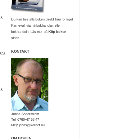
c&
Du kan beställa boken direkt från förlaget
Karneval, via nätbokhandlar, eller i
bokhandeln. Läs mer på
Köp boken
-
sidan.
KONTAKT
59&
c&
Jonas Söderström
Tel: 0760-47 58 47
Mejl:
jonas@kornet.nu
OM BOKEN