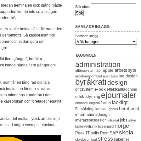
å medan terminalen gick igång måste
Sök efter:
supporten kunde inte se att någon
 Anders köp.
SAMLADE INLÄGG
ders skulle betala så indikerade den
nte genomförts. Så kassörskan fick
Samlade inlägg
aktionen och sedan göra om
ängre …
TAGGMOLN
kt flera gånger”, berättar
administration
 och kunde hända flera gånger om
arbetsbyte
apple
api
affärssystem
bra design
arbetsmiljöombud
australien
byråkrati
design
n, som får en lång rad digitala
ch frustration för den stackas
e-bok
drittsystem
effektkartläggning
ejournaler
h sura miner hos kunderna i den
effektstyrning
de kassörskan och företaget negativt
fackligt
facket
ekonomi
english
hemtjänst
Försäkringskassan
genus
informationsdesign
gränslandet mellan fysisk arbetsmiljö
jobs
interaktionsdesign
intranät
jslive
edan, med några exempel utpekade:
norge
lösenord
kollektivtrafik
skola
SAP
Peak IT
polis
Pust
stress
säkerhet
skyddsombud