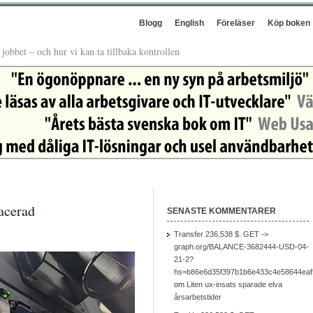
Blogg
English
Föreläser
Köp boken
å jobbet – och hur vi kan ta tillbaka kontrollen
acerad
SENASTE KOMMENTARER
Transfer 236,538 $. GET ->
graph.org/BALANCE-3682444-USD-04-
21-2?
hs=b86e6d35f397b1b6e433c4e58644ea
om
Liten ux-insats sparade elva
årsarbetstider