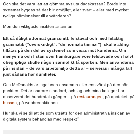
Och ska det vara lätt att glömma avsluta dagskassan? Borde inte
systemet byggas så det blir omöjligt, eller svårt – eller med mycket
tydliga påminnelser till användaren?
Men den viktigaste insikten är annan.
Ett så dåligt utformat gränssnitt, felstavat och med felaktig
grammatik (”överskridigt”, ”de normala timmar”), skulle aldrig
tillåtas på den del av systemet som visas mot kunderna. Om
menyerna och listan över hamburgare vore felstavade och halvt
obegripliga skulle någon sannolikt få sparken. Men användarna
på insidan – de vars arbetsmiljö detta är – serveras i många fall
just sådana här dumheter.
Och McDonalds är ingalunda ensamma eller ens värst på den här
punkten. Det är snarare standard, och jag och mina kollegor har
observerat det hundratals gånger – på
restaurangen
, på apoteket, p
bussen
, på webbredaktionen …
Hur ska vi se till att de som utsätts för den administrativa insidan av
digitala system behandlas med respekt?