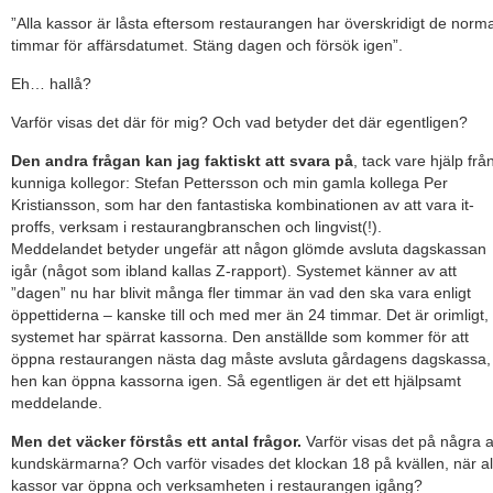
”Alla kassor är låsta eftersom restaurangen har överskridigt de norm
timmar för affärsdatumet. Stäng dagen och försök igen”.
Eh… hallå?
Varför visas det där för mig? Och vad betyder det där egentligen?
Den andra frågan kan jag faktiskt att svara på
, tack vare hjälp frå
kunniga kollegor: Stefan Pettersson och min gamla kollega Per
Kristiansson, som har den fantastiska kombinationen av att vara it-
proffs, verksam i restaurangbranschen och lingvist(!).
Meddelandet betyder ungefär att någon glömde avsluta dagskassan
igår (något som ibland kallas Z-rapport). Systemet känner av att
”dagen” nu har blivit många fler timmar än vad den ska vara enligt
öppettiderna – kanske till och med mer än 24 timmar. Det är orimligt,
systemet har spärrat kassorna. Den anställde som kommer för att
öppna restaurangen nästa dag måste avsluta gårdagens dagskassa,
hen kan öppna kassorna igen. Så egentligen är det ett hjälpsamt
meddelande.
Men det väcker förstås ett antal frågor.
Varför visas det på några 
kundskärmarna? Och varför visades det klockan 18 på kvällen, när al
kassor var öppna och verksamheten i restaurangen igång?